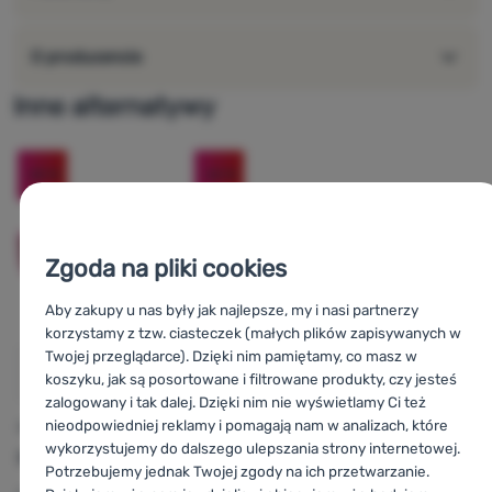
(ciemny)
O producencie
Inne alternatywy
-25
%
-22
%
Zgoda na pliki cookies
Aby zakupy u nas były jak najlepsze, my i nasi partnerzy
korzystamy z tzw. ciasteczek (małych plików zapisywanych w
Twojej przeglądarce). Dzięki nim pamiętamy, co masz w
koszyku, jak są posortowane i filtrowane produkty, czy jesteś
zalogowany i tak dalej. Dzięki nim nie wyświetlamy Ci też
OKULARY
OKULARY DZIECIĘCE
n
PRZECIWSŁONECZNE
nieodpowiedniej reklamy i pomagają nam w analizach, które
3F
Verso
OKULARY SPORTOWE
Uvex
Sportstyle
wykorzystujemy do dalszego ulepszania strony internetowej.
R2
Invader
Potrzebujemy jednak Twojej zgody na ich przetwarzanie.
230