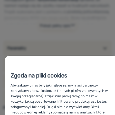
namiot nadaje się do użytku nawet w trudnych warunkach.
Tropik wykonany jest z poliestru
z powłoką poliuretanową
gwarantującą 4000 mm słupa wody.
Szwy są podklejone
wodoodporną taśmą. Mata wykonana jest z nylonu z
Pokaż pełny opis
powłoką poliuretanową zapewniającą 10000 mm słupa
wody.
Główne cechy namiotu Pinguin Gemini 210:
Parametry
solidna i stabilna konstrukcja
prosta konstrukcja
klejone szwy
Powiązane
1
przestronna sypialnia dla 3-4 osób
2 wejścia
Zgoda na pliki cookies
2 przedsionki
Oceny i recenzje
90%
Aby zakupy u nas były jak najlepsze, my i nasi partnerzy
2 otwory wentylacyjne w kopule
korzystamy z tzw. ciasteczek (małych plików zapisywanych w
3 pręty, jedno przejście
Twojej przeglądarce). Dzięki nim pamiętamy, co masz w
O producencie
pręty: dural 7001 T6 9,5 mm
koszyku, jak są posortowane i filtrowane produkty, czy jesteś
16x śledź
zalogowany i tak dalej. Dzięki nim nie wyświetlamy Ci też
Podobne produkty znajdziesz w
Specyfikacja produktu:
nieodpowiedniej reklamy i pomagają nam w analizach, które