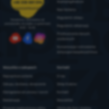
4camping4nature
+48 338 881 596
zamowienia@4camping.pl
Nasi testerzy
Regulamin sklepu
Doradzimy i pomożemy od
poniedziałku do piątku w godzinach
Regulamin reklamacji
8:00 - 16:00
Przetwarzanie danych
osobowych
YouTube
Facebook
Instagram
Konserwacja i ostrzeżenia
dotyczące bezpieczeństwa
Wszystko o zakupach
Kontakt
Najczęstsze pytania
O nas
Zakupy, dostawa, doręczenie
Sklep Kraków
Odstąpienie od umowy i zwrot
Kontakt
Reklamacje
Newsletter
Program lojalnościowy eXtra
Oferta dla firm i klubów