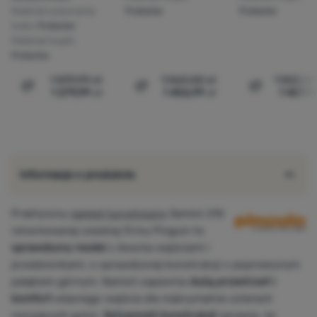
Materiał wykonania
Poliester
Poliester
maty:
Poliester
Materiał tropik:
Poliester
1 599,99
zł
1 563,00
zł
1 822,0
1 279,99
zł
1 406,99
zł
1 457,9
Porównaj
Porównaj
Porównaj
Informacje o produkcie
Praktyczny
namiot turystyczny
Gemini 210
renomowanej czeskiej firmy Pinguin to
sprawdzony model
z dwoma wejściami i
przedsionkami, o sprawdzonej konstrukcji z poprzecznym
pałąkiem górnym. Namiot zapewnia
dużą przestrzeń i
komfort
własnego wejścia dla maksymalnie czterech
nocujących gości.
Sztywność konstrukcji
sprawia, że