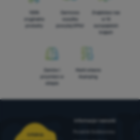
100%
Darmowa
Znajdziesz nas
oryginalne
wysyłka
w 14
produkty
powyżej 299zł
europejskich
krajach
Zamów i
Marki własne
przymierz w
4camping
sklepie
Informacje i warunki
Poradnik Outdoorowy
Infolinia