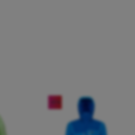
-57
%