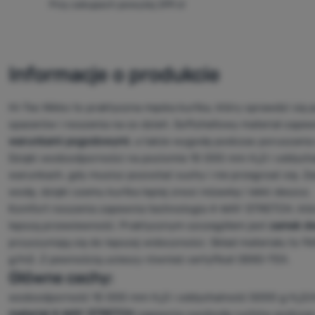
Przy zakupach powyżej 299 zł
Informacje o produkcie
Hi-Tec Nikko to praktyczna męska kurtka, który sprawdzi się
spacerów i noszenia na co dzień. Softshellowy materiał zape
warunkami pogodowymi
, a także wygodę podczas poruszania 
Dzięki wodoodporności na poziomie 10 000 mm H₂O i oddycha
warunkach, gdy musisz pozostać suchy i nie przegrzać się. 
wodę, dzięki czemu kurtka lepiej znosi mżawkę i lekki deszcz.
Komfort noszenia zapewnia technologia 4-WAY STRETCH, która
lepszą przewiewność. Praktycznym szczegółem jest
zamek dw
przyczyniają się do lepszej widoczności. Skład materiału to 9
g/m2. Z pewnością ucieszy również certyfikat OEKO-TEX.
Główne cechy:
wodoodporność 10 000 mm H₂O i oddychalność 5000 g H₂O/m²
materiał 4-WAY STRETCH
zapewnia swobodę ruchów podczas a