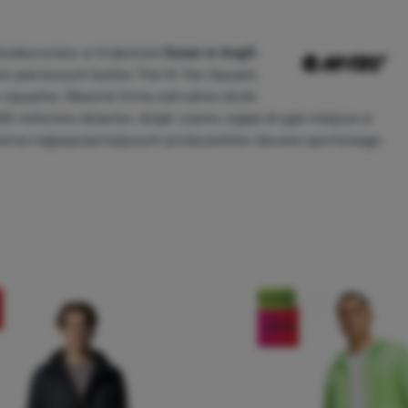
hoeburyness w hrabstwie
Essex w Anglii
.
iu pierwszych butów The Hi-Tec Squash,
w squasha. Obecnie firma zatrudnia około
 milionów dolarów, dzięki czemu zajęła drugie miejsce w
wórce najpopularniejszych producentów obuwia sportowego
Nowość
-30
%