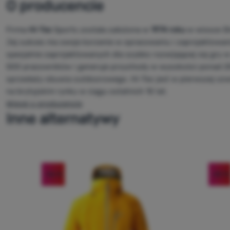
O producencie
Firma
Hi-Tec
Sports została założona w
1974 roku
w wiosce S
Jej sukces ma swoje korzenie w opracowaniu i zaprojektowan
specjalnie zaprojektowanych dla szybko rozwijającej się gry 
500 pracowników i generuje przychody w wysokości ponad 250
sprzedaży obuwia outdoorowego. Hi-Tec jest w pierwszej cz
na brytyjskim rynku w ciągu ostatnich 10 lat.
Więcej o producencie
Inne alternatywy
-56
%
-25
%