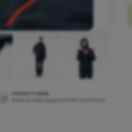
Przymierz w sklepie
Zamów do sklepu
więcej
wariantów i przymierz je!