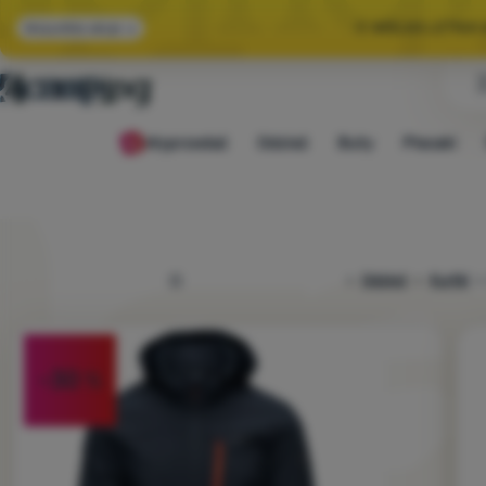
🌞 WIELKA LETNI
Wszystkie akcje
🤫 MAMY -10% NA 
Wyprzedaż
Odzież
Buty
Plecaki
🌞 WIELKA LETNI
4camping.pl
Odzież
Kurtki
Zdjęcie
-30
%