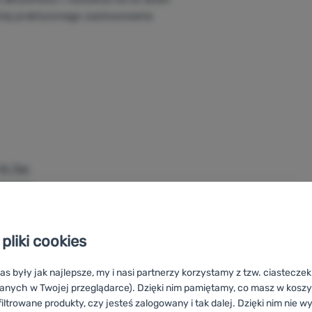
ziej praktycznego zastosowania
Hi-Tec
męskie
M / L / XL / XXL
Poliester / Spandex
pliki cookies
5000 g/m2 na 24 godziny
ej przez ludzkie ciało. Wskazuje, ile gramów pary wodnej moż
10000 mm H2O
as były jak najlepsze, my i nasi partnerzy korzystamy z tzw. ciastecze
anych w Twojej przeglądarce). Dzięki nim pamiętamy, co masz w koszyk
iltrowane produkty, czy jesteś zalogowany i tak dalej. Dzięki nim nie w
ba, tym materiał jest bardziej odporny na nasiąkanie wodą.
3