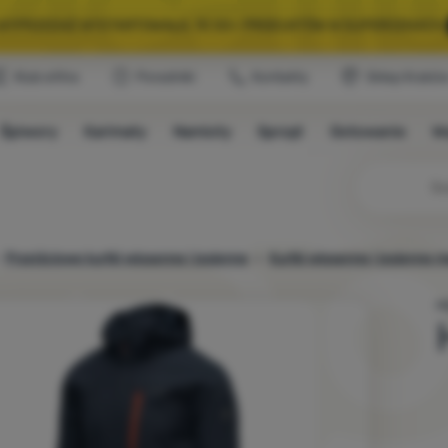
A WYPRZEDAŻ WYSTARTOWAŁA. 10 00+ PRODUKTÓW W SUPERCENACH.
Klub eXtra
Poradniki
Kontakty
Sklep Krakó
WYBRANY SPRZĘT NA KEMPING I WYCIECZKĘ.
WYSTARCZY UŻYĆ KODU
Śpiwory
Karimaty
Namioty
Sprzęt
Gotowanie
W
A WYPRZEDAŻ WYSTARTOWAŁA. 10 00+ PRODUKTÓW W SUPERCENACH.
Przejściowe kurtki wiosenne i jesienne
Kurtki wiosenne i jesienne 
M