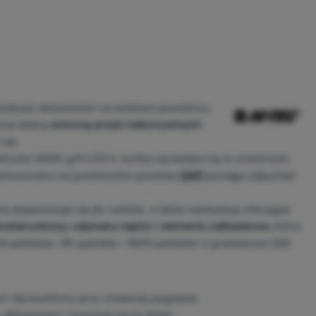
 podczas aktywności na świeżym powietrzu,
wnia dobrą
ochronę przed niekorzystnymi
się.
lności 5000 g/m²/24 h, kurtka sprawdza się w zmiennych
Zastosowana na powierzchni powłoka
DWR
pomaga odpychać
 dopasowuje się do ruchów, a także wentylacja oferująca
ukierunkowy, odpinany kaptur i elementy odblaskowe,
które
6% poliester, 4% spandex i 100% poliester o gramaturze 220
 dla komfortu przy zmiennej pogodzie
ktywności i noszenia na co dzień