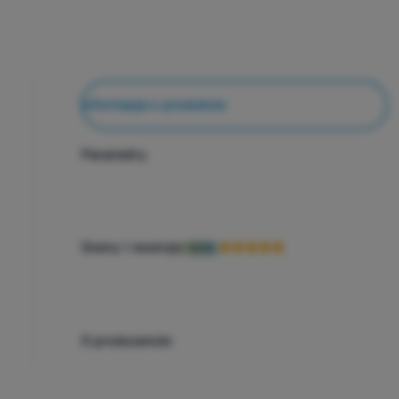
Informacje o produkcie
Parametry
Oceny i recenzje
100%
O producencie