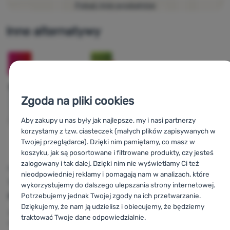
Pokaż linię produktów
Inne alternatywy
Nowość
-18
%
-15
%
Zgoda na pliki cookies
Aby zakupy u nas były jak najlepsze, my i nasi partnerzy
korzystamy z tzw. ciasteczek (małych plików zapisywanych w
Twojej przeglądarce). Dzięki nim pamiętamy, co masz w
koszyku, jak są posortowane i filtrowane produkty, czy jesteś
zalogowany i tak dalej. Dzięki nim nie wyświetlamy Ci też
KUBEK
ZESTAW KUBKÓW
DREWNIANA KUKSA
nieodpowiedniej reklamy i pomagają nam w analizach, które
n
Tatonka
Handle
Brunner
Mug
Stabilotherm
wykorzystujemy do dalszego ulepszania strony internetowej.
Mug 600
Set Blue Ocean
Moose 1,2 dl
Potrzebujemy jednak Twojej zgody na ich przetwarzanie.
Dziękujemy, że nam ją udzielisz i obiecujemy, że będziemy
Waga:
180 g
Waga:
120 g
traktować Twoje dane odpowiedzialnie.
Pojemność
Pojemność