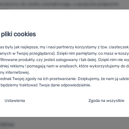
eznaczony do użytku zewnętrznego, a sprężyste połączone
tażu.
pliki cookies
echstronność i możliwość złożenia
as były jak najlepsze, my i nasi partnerzy korzystamy z tzw. ciastecze
5 × 11 × 11 cm
anych w Twojej przeglądarce). Dzięki nim pamiętamy, co masz w koszyk
m ułatwiającym przenoszenie
iltrowane produkty, czy jesteś zalogowany i tak dalej. Dzięki nim nie w
lonowych złączek żywicznych
dniej reklamy i pomagają nam w analizach, które wykorzystujemy do d
ony internetowej.
odporności w warunkach zewnętrznych
ednak Twojej zgody na ich przetwarzanie. Dziękujemy, że nam ją udziel
 będziemy traktować Twoje dane odpowiedzialnie.
ja zgody na kategorie plików cookie
Ustawienia
Zgoda na wszystkie
e
ez tych ciasteczek nasza strona może nie działać prawidłowo.
.
TYWNE
Helinox
steczka umożliwiają przejście przez koszyk zakupowy, porównanie pro