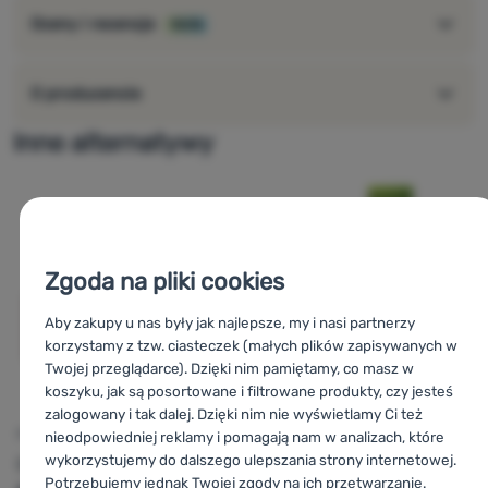
smak słodkiego karmelu, ciemnej czekolady z nutą wanilii i
Oceny i recenzje
100%
migdałów
O Grower's Cup (eng):
O producencie
Inne alternatywy
Nowość
Zgoda na pliki cookies
Aby zakupy u nas były jak najlepsze, my i nasi partnerzy
korzystamy z tzw. ciasteczek (małych plików zapisywanych w
Twojej przeglądarce). Dzięki nim pamiętamy, co masz w
koszyku, jak są posortowane i filtrowane produkty, czy jesteś
n
zalogowany i tak dalej. Dzięki nim nie wyświetlamy Ci też
KAWA
KAWA
KAWA
nieodpowiedniej reklamy i pomagają nam w analizach, które
wykorzystujemy do dalszego ulepszania strony internetowej.
Grower´s cup
Grower´s cup
Grower´s cup
Potrzebujemy jednak Twojej zgody na ich przetwarzanie.