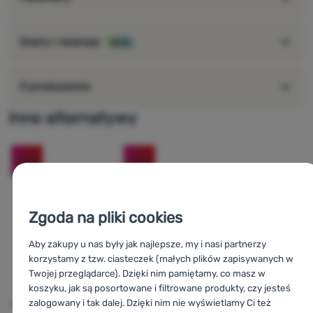
Oceny i recenzje
100%
O producencie
Inne alternatywy
-20
%
-21
%
Zgoda na pliki cookies
Aby zakupy u nas były jak najlepsze, my i nasi partnerzy
korzystamy z tzw. ciasteczek (małych plików zapisywanych w
Twojej przeglądarce). Dzięki nim pamiętamy, co masz w
koszyku, jak są posortowane i filtrowane produkty, czy jesteś
zalogowany i tak dalej. Dzięki nim nie wyświetlamy Ci też
ZBIORNIK NA WODĘ
WIADRO
KARNISTER