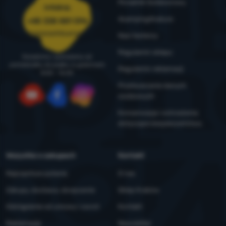
Poradnik Outdoorowy
Infolinia
4camping4nature
+48 338 881 596
zamowienia@4camping.pl
Nasi testerzy
Regulamin sklepu
Doradzimy i pomożemy od
poniedziałku do piątku w godzinach
Regulamin reklamacji
8:00 - 16:00
Przetwarzanie danych
osobowych
YouTube
Facebook
Instagram
Konserwacja i ostrzeżenia
dotyczące bezpieczeństwa
Wszystko o zakupach
Kontakt
Najczęstsze pytania
O nas
Zakupy, dostawa, doręczenie
Sklep Kraków
Odstąpienie od umowy i zwrot
Kontakt
Reklamacje
Newsletter