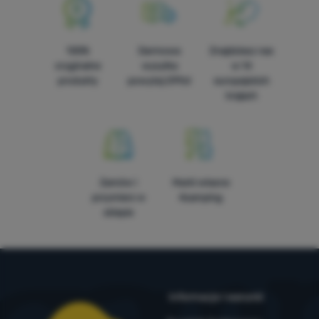
100%
Darmowa
Znajdziesz nas
oryginalne
wysyłka
w 14
produkty
powyżej 299zł
europejskich
krajach
Zamów i
Marki własne
przymierz w
4camping
sklepie
Informacje i warunki