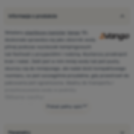
Informacje o produkcie
Składany
plastikowy kanister
Vango
12L
doskonale sprawdza się jako zbiornik wody
pitnej podczas wycieczek kempingowych
lub festiwali z przyjaciółmi i rodziną. Wystarczy przekręcić
kran i nalać. Jeśli jest w nim mniej wody lub jest pusty,
skurczy się do mniejszego, ale nadal dość kompaktowego
rozmiaru, co jest szczególnie przydatne, gdy przestrzeń do
pakowania jest ograniczona. Idealny do transportu i
przechowywania wody w podróży.
Główne cechy:
pojemnik z PE - mocny i trwały
Pokaż pełny opis
zawór - łatwe nalewanie
przekręcić kran w celu nalania płynów
idealny do transportu i przechowywania wody w podróży
Parametry