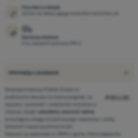
Przymierz w sklepie
Zamów do sklepu
więcej
wariantów i przymierz je!
Darmowa dostawa
Przy zakupach powyżej 299 zł
Informacje o produkcie
Dziecięce kalosze Pidilidi Żralok to
praktyczne obuwie na mokrą pogodę, na
spacery, wycieczki i codzienne noszenie w
mieście. Dzięki
wesołemu wzorowi rekina
przyciągną uwagę od pierwszego wejrzenia i umilą
dzieciom nawet pochmurne dni.
Kalosze są wykonane w 100% z gumy, która zapewnia