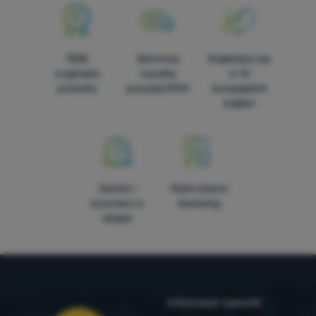
100%
Darmowa
Znajdziesz nas
oryginalne
wysyłka
w 14
produkty
powyżej 299zł
europejskich
krajach
Zamów i
Marki własne
przymierz w
4camping
sklepie
Informacje i warunki