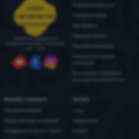
Poradnik Outdoorowy
Infolinia
4camping4nature
+48 338 881 596
zamowienia@4camping.pl
Nasi testerzy
Regulamin sklepu
Doradzimy i pomożemy od
poniedziałku do piątku w godzinach
Regulamin reklamacji
8:00 - 16:00
Przetwarzanie danych
osobowych
YouTube
Facebook
Instagram
Konserwacja i ostrzeżenia
dotyczące bezpieczeństwa
Wszystko o zakupach
Kontakt
Najczęstsze pytania
O nas
Zakupy, dostawa, doręczenie
Sklep Kraków
Odstąpienie od umowy i zwrot
Kontakt