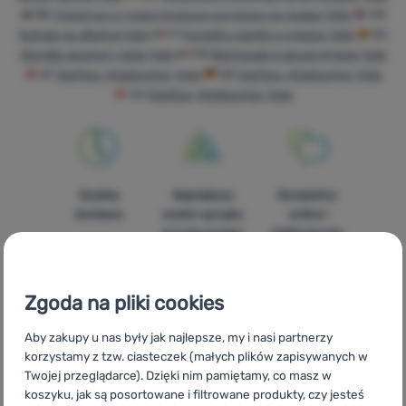
Sprzęt
BG
Спиртни и туристически котлони на дърва Yate
HR
Kuhala na alkohol Yate
IT
Fornelli a spirito e a legna Yate
ES
Gotowanie
Hornillo alcohol y leňa Yate
FR
Réchauds à alcool et bois Yate
AT
Spiritus, Holzkocher Yate
DE
Spiritus, Holzkocher Yate
Wspinaczka
CH
Spiritus, Holzkocher Yate
Sprzęt
ultralight
Sport
Szybka
Największy
Doradzimy
Marki
dostawa
wybór sprzętu
online i
turystycznego
telefonicznie.
Klub
eXtra
Poradniki
Zgoda na pliki cookies
Kontakty
Aby zakupy u nas były jak najlepsze, my i nasi partnerzy
100%
Darmowa
Znajdziesz nas
korzystamy z tzw. ciasteczek (małych plików zapisywanych w
oryginalne
wysyłka
w 14
Sklep
Twojej przeglądarce). Dzięki nim pamiętamy, co masz w
produkty
powyżej 299zł
europejskich
Kraków
koszyku, jak są posortowane i filtrowane produkty, czy jesteś
krajach