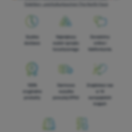
Toiletten- und Kulturtaschen The North Face
Szybka
Największy
Doradzimy
dostawa
wybór sprzętu
online i
turystycznego
telefonicznie.
100%
Darmowa
Znajdziesz nas
oryginalne
wysyłka
w 14
produkty
powyżej 299zł
europejskich
krajach