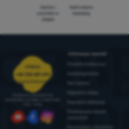
Zamów i
Marki własne
przymierz w
4camping
sklepie
Informacje i warunki
Poradnik Outdoorowy
Infolinia
4camping4nature
+48 338 881 596
zamowienia@4camping.pl
Nasi testerzy
Regulamin sklepu
Doradzimy i pomożemy od
poniedziałku do piątku w godzinach
Regulamin reklamacji
8:00 - 16:00
Przetwarzanie danych
osobowych
YouTube
Facebook
Instagram
Konserwacja i ostrzeżenia