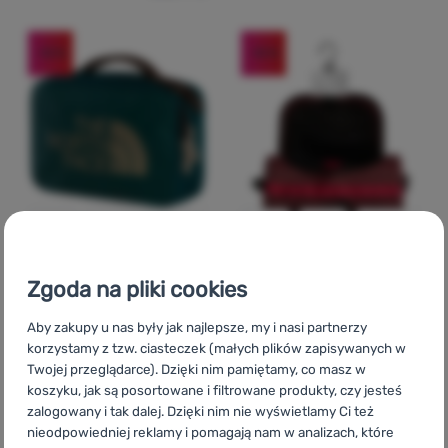
-10
%
-10
%
Zgoda na pliki cookies
KOSMETYCZKA
ETUI PODRÓŻNE
Ocena kupujących
The North Face
BC
Aby zakupy u nas były jak najlepsze, my i nasi partnerzy
Travel Canister - L
The North Face
Base
korzystamy z tzw. ciasteczek (małych plików zapisywanych w
Camp Voyager Toiletry
Twojej przeglądarce). Dzięki nim pamiętamy, co masz w
Wymiary:
5,7 cm
Kit
koszyku, jak są posortowane i filtrowane produkty, czy jesteś
zalogowany i tak dalej. Dzięki nim nie wyświetlamy Ci też
nieodpowiedniej reklamy i pomagają nam w analizach, które