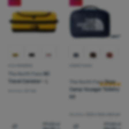
Zaloguj
się /
zarejestruj
ETUI PODRÓŻNE
KOSMETYCZKA
Ocena kupują
The North Face
BC
Travel Canister - L
The North Face
Base
Camp Voyager Toiletry
Wymiary:
5,7 cm
Kit
Wymiary:
23,5 x 16,5 x 8,3 cm
171,00
zł
171,00
zł