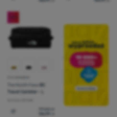
136,99
zł
136,99
zł
Dodaj 'Etui podróżne The North Face BC Travel Canister 
Dodaj 'Kosmetyczka The N
-20
%
ETUI PODRÓŻNE
The North Face
BC
Travel Canister - L
Wymiary:
5,7 cm
171,00
zł
136,99
zł
Dodaj 'Etui podróżne The North Face BC Travel Canister 