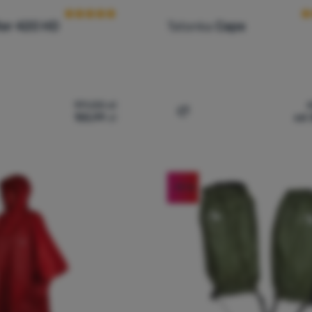
ter 420 HD
Tatonka
Cape
191,00
zł
155,99
zł
od 
ptuty Tatonka Gaiter 420 HD' do porównania
Dodaj 'Ponczo Tatonka Ca
-19
%