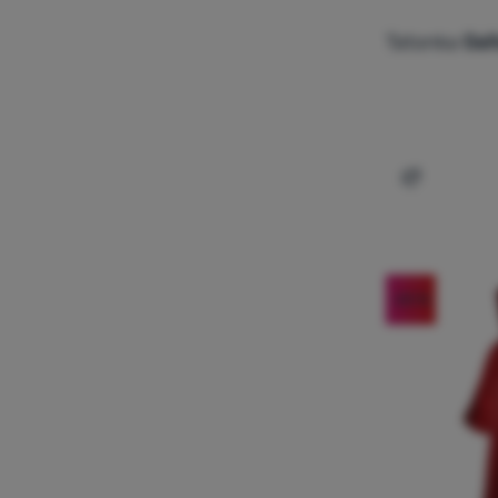
Tatonka
Gai
Dodaj 'Stu
-20
%