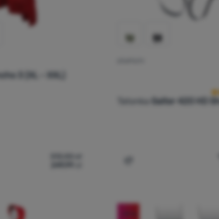
STUPTUTY
O
cho 3 (XL - XXL)
Tatonka
Gaiter 420 HD S
313,00
zł
249,99
zł
czo Tatonka Poncho 3 (XL - XXL)' do porównania
Dodaj 'Stuptuty Tatonka G
-19
%