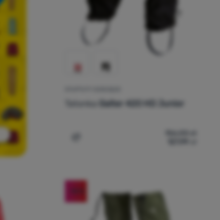
STUPTUTY DZIECIĘCE
Tatonka
Gaiter 420 HD Junior
156,00
zł
127,99
zł
Dodaj 'Stuptuty dziecięce Tatonka Gaiter
-18
%