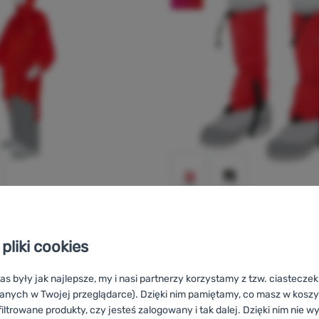
STUPTUTY DZIECIĘCE
cho 2 (M-L)
Tatonka
Gaiter 420 HD Ju
pliki cookies
as były jak najlepsze, my i nasi partnerzy korzystamy z tzw. ciastecze
anych w Twojej przeglądarce). Dzięki nim pamiętamy, co masz w koszyk
iltrowane produkty, czy jesteś zalogowany i tak dalej. Dzięki nim nie w