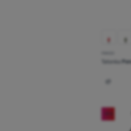
PONCZO
Tatonka
Pon
Dodaj 'Pon
-19
%