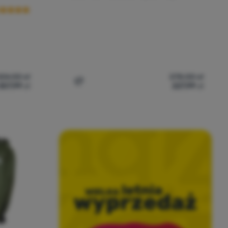
434,00
zł
278,00
zł
307,99
zł
227,99
zł
pe' do porównania
Dodaj 'Ponczo Tatonka Poncho 1 (XS - S)