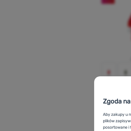
PONCZO
Tatonka
Pon
Zgoda na 
Aby zakupy u n
plików zapisyw
posortowane i f