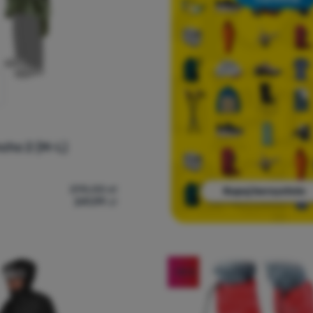
cho 2 (M-L)
295,00
zł
241,99
zł
czo Tatonka Poncho 2 (M-L)' do porównania
-18
%