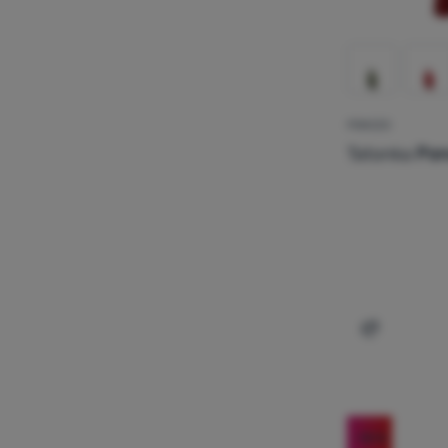
PONCZO
Tatonka
Pon
Dodaj 'Pon
-18
%