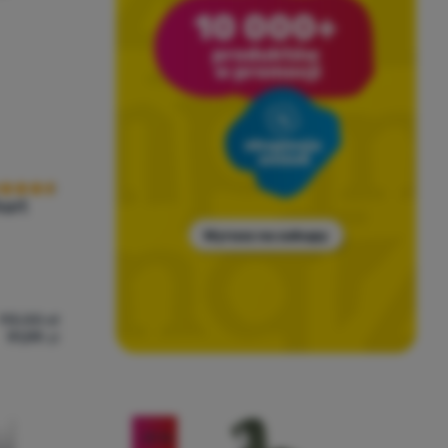
cena kupujących
hort
113,00
zł
91,99
zł
aiter 420 HD Short' do porównania
-31
%