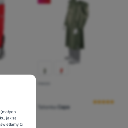
PONCZO
Ocena kupującyc
nior
Tatonka
Cape
k (małych
u, jak są
yświetlamy Ci