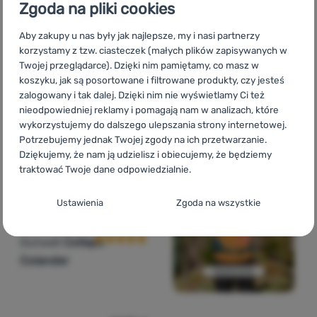
Zgoda na pliki cookies
-24
%
Aby zakupy u nas były jak najlepsze, my i nasi partnerzy
korzystamy z tzw. ciasteczek (małych plików zapisywanych w
Twojej przeglądarce). Dzięki nim pamiętamy, co masz w
koszyku, jak są posortowane i filtrowane produkty, czy jesteś
zalogowany i tak dalej. Dzięki nim nie wyświetlamy Ci też
nieodpowiedniej reklamy i pomagają nam w analizach, które
wykorzystujemy do dalszego ulepszania strony internetowej.
Potrzebujemy jednak Twojej zgody na ich przetwarzanie.
Dziękujemy, że nam ją udzielisz i obiecujemy, że będziemy
traktować Twoje dane odpowiedzialnie.
Konfiguracja zgody na kategorie plików
DURSZLAK
Ocena kupujących
Ustawienia
Zgoda na wszystkie
cookie
Techniczne
Outwell
Collaps
Techniczne
-
Bez tych ciasteczek nasza strona może nie
działać prawidłowo.
.
Colander
ZAWSZE AKTYWNE
Techniczne ciasteczka umożliwiają przejście przez koszyk