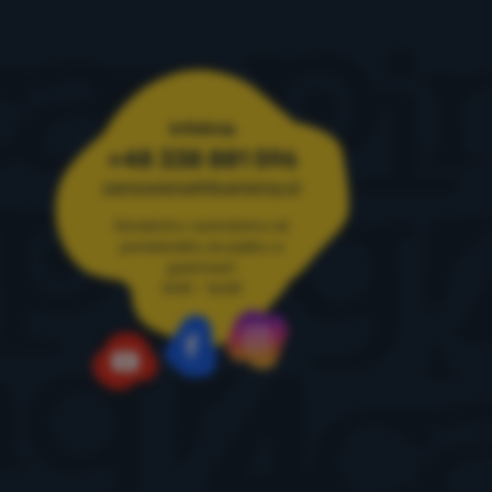
Infolinia
+48 338 881 596
zamowienia@4camping.pl
Doradzimy i pomożemy od
poniedziałku do piątku w
godzinach
8:00 - 16:00
Instagram
Facebook
YouTube