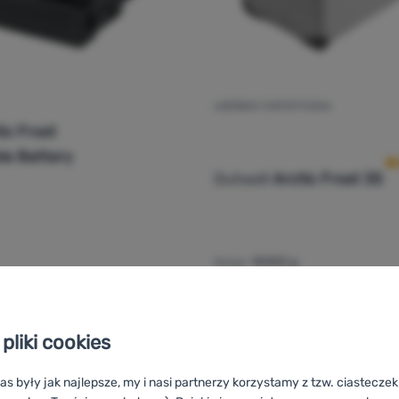
LODÓWKA TURYSTYCZNA
O
ic Frost
e Battery
Outwell
Arctic Frost 35
Waga:
18300 g
Pojemność:
37,5 l
909,99
zł
2
591,99
zł
1
mulatorki Outwell Arctic Frost Rechargeable Battery' do porówn
Dodaj 'Lodówka turystyczn
pliki cookies
as były jak najlepsze, my i nasi partnerzy korzystamy z tzw. ciastecze