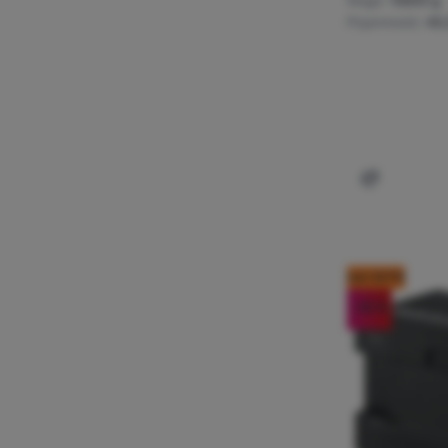
Waga:
13600 g
Pojemność:
45,
Dodaj 'Lod
kod: OUT10
-35
%