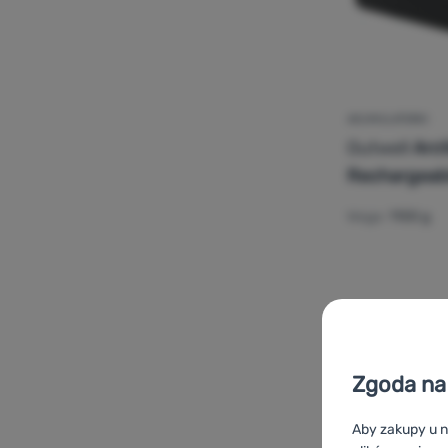
AKUMULATORKI
Outwell
Arct
Rechargeabl
Waga:
1100 g
Dodaj 'Aku
Zgoda na 
Aby zakupy u n