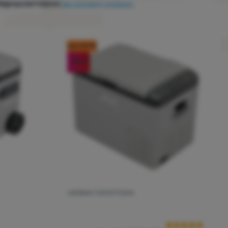
ajpopularniejsze
Jak sortujemy produkty
kod: OUT10
-35
%
LODÓWKA TURYSTYCZNA
Ocena kupującyc