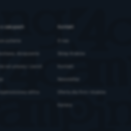
 o zakupach
Kontakt
ze pytania
O nas
ostawa, doręczenie
Sklep Kraków
ie od umowy i zwrot
Kontakt
je
Newsletter
ojalnościowy eXtra
Oferta dla firm i klubów
Kariera