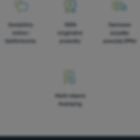
Doradzimy
100%
Darmowa
online i
oryginalne
wysyłka
telefonicznie.
produkty
powyżej 299zł
Marki własne
4camping