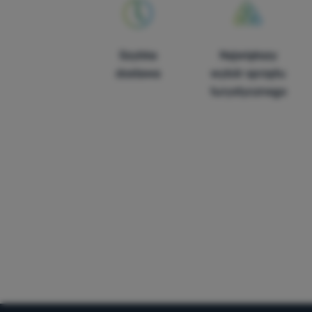
Szybka
Największy
dostawa
wybór sprzętu
turystycznego