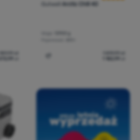
Outwell
Arctic Chill 40
Waga:
12900 g
Pojemność:
37,1 l
 189,99
zł
1 819,99
zł
072,99
zł
1 182,99
zł
a Outwell Arctic Frost 45' do porównania
Dodaj 'Lodówka turystyczna Outwell Arcti