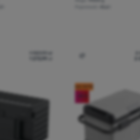
Waga:
19200 g
3 l
Pojemność:
45,6 l
1 959,99
zł
3
1 273,99
zł
2 
ówka turystyczna Outwell Arctic Chill 50' do porównania
Dodaj 'Lodówka turystyczn
kod: OUT10
-35
%