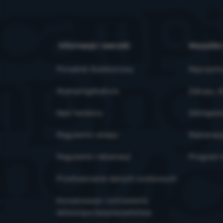
Informacje i warunki
Wszystko
Poradnik Outdoorowy
Najczęsts
4camping4nature
Zakupy, d
Nasi testerzy
Odstąpien
Regulamin sklepu
Reklamac
Regulamin reklamacji
Program l
Przetwarzanie danych osobowych
Konserwacja i ostrzeżenia
dotyczące bezpieczeństwa