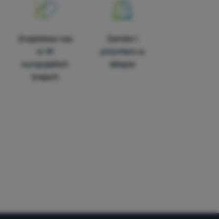
Znajdziesz nas
Zamów i
w 14
przymierz w
europejskich
sklepie
krajach