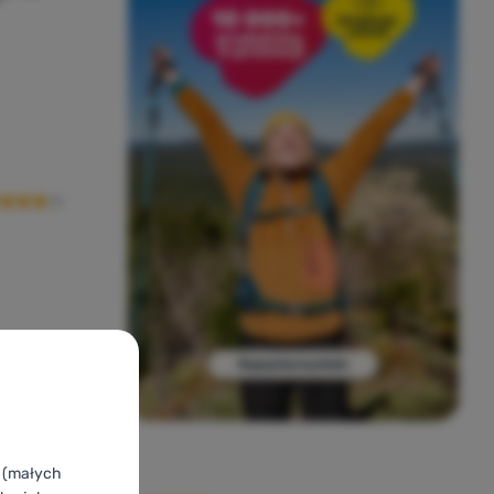
cena kupujących
 729,99
zł
 774,99
zł
ania
a Outwell Arctic Frost 35' do porównania
k (małych