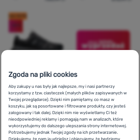
kod: OUT10
-20
%
Zgoda na pliki cookies
DAMSKIE BUTY DO BIEGANIA
Aby zakupy u nas były jak najlepsze, my i nasi partnerzy
On Running
korzystamy z tzw. ciasteczek (małych plików zapisywanych w
Twojej przeglądarce). Dzięki nim pamiętamy, co masz w
Cloudhorizon WP 2024
koszyku, jak są posortowane i filtrowane produkty, czy jesteś
Tworzywo:
Syntetyk /
zalogowany i tak dalej. Dzięki nim nie wyświetlamy Ci też
Tkanina
nieodpowiedniej reklamy i pomagają nam w analizach, które
Membrana buta:
Waterproof
wykorzystujemy do dalszego ulepszania strony internetowej.
Potrzebujemy jednak Twojej zgody na ich przetwarzanie.
901,00
zł
Dziękujemy, że nam ją udzielisz i obiecujemy, że będziemy