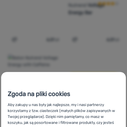
Nutrend
Voltage
Energy Bar
6,51
zł
6,51
zł
Dodaj 'Baton Nutrend Protein Bar' do porównania
Dodaj 'Baton Nutrend Vol
Zgoda na pliki cookies
Aby zakupy u nas były jak najlepsze, my i nasi partnerzy
korzystamy z tzw. ciasteczek (małych plików zapisywanych w
Twojej przeglądarce). Dzięki nim pamiętamy, co masz w
BATON
Ocena kupujących
koszyku, jak są posortowane i filtrowane produkty, czy jesteś