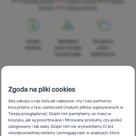
FR
Bonnets Hannah
AT
Mützen Hannah
DE
Mützen
Sprzęt
Hannah
CH
Mützen Hannah
Gotowanie
Wspinaczka
Sprzęt
Szybka
Największy
Doradzimy
ultralight
dostawa
wybór sprzętu
online i
turystycznego
telefonicznie.
Sport
Marki
Klub
eXtra
Zgoda na pliki cookies
100%
Darmowa
Znajdziesz nas
oryginalne
wysyłka
w 14
Poradniki
Aby zakupy u nas były jak najlepsze, my i nasi partnerzy
produkty
powyżej 299zł
europejskich
korzystamy z tzw. ciasteczek (małych plików zapisywanych w
krajach
Kontakty
Twojej przeglądarce). Dzięki nim pamiętamy, co masz w
koszyku, jak są posortowane i filtrowane produkty, czy jesteś
Sklep
zalogowany i tak dalej. Dzięki nim nie wyświetlamy Ci też
Kraków
nieodpowiedniej reklamy i pomagają nam w analizach, które