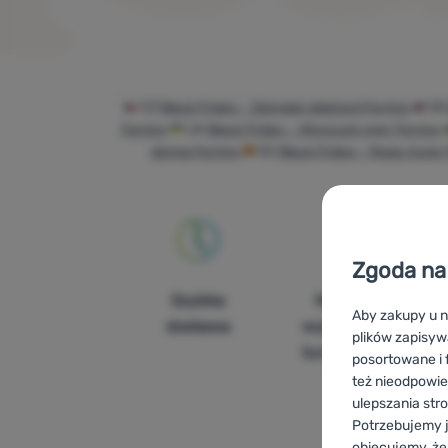
Produkty
CZ
Black Friday - Dámské oblečení Ferrino
S
Ferrino
UA
Black Friday - Жіночий одяг Ferrino
donna Ferrino
ES
Black Friday - Ropa mujer 
Zgoda na 
Szybka
Największy
Aby zakupy u n
dostawa
wybór sprzętu
plików zapisyw
turystycznego
posortowane i f
też nieodpowie
ulepszania str
Potrzebujemy j
obiecujemy, że