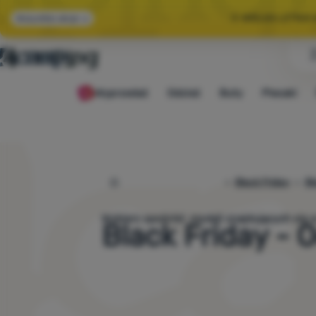
🌞 WIELKA LETNI
Wszystkie akcje
🤫 MAMY -10% NA 
Wyprzedaż
Odzież
Buty
Plecaki
🌞 WIELKA LETNI
4camping.pl
Black Friday
Bl
Wybierz spośród
modeli znajdujących s
Black Friday - 