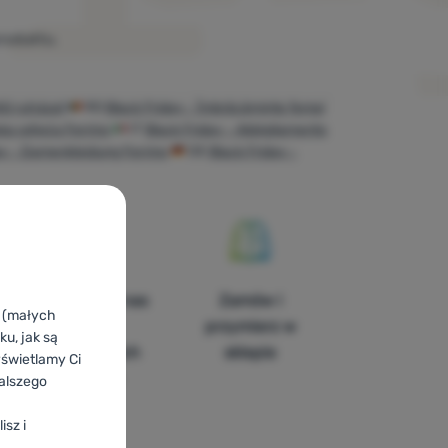
produktu.
Női ruházat
RO
Black Friday - Îmbrăcăminte femei
ska odjeća Ferrino
IT
Black Friday - Abbigliamento
ay - Damenkleidung Ferrino
DE
Black Friday -
Znajdziesz nas
Zamów i
k (małych
w 14
przymierz w
u, jak są
europejskich
sklepie
yświetlamy Ci
krajach
alszego
isz i