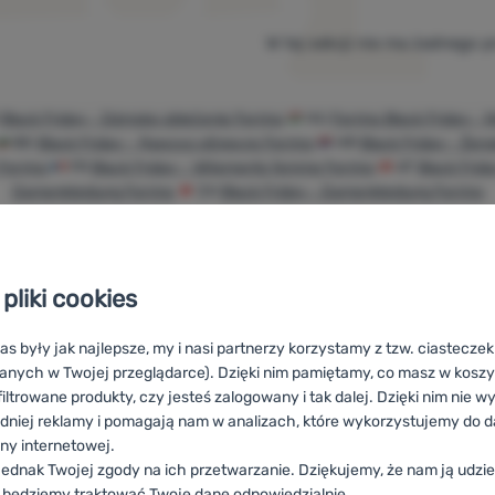
W tej sekcji nie ma żadnego 
K
Black Friday - Dámske oblečenie Ferrino
HU
Ferrino Black Friday - 
BG
Black Friday - Дамско облекло Ferrino
HR
Black Friday - Žen
Ferrino
FR
Black Friday - Vêtements femme Ferrino
AT
Black Frid
Damenkleidung Ferrino
CH
Black Friday - Damenkleidung Ferrino
pliki cookies
Doradzimy
100%
Darmowa
as były jak najlepsze, my i nasi partnerzy korzystamy z tzw. ciastecze
online i
oryginalne
wysyłka
anych w Twojej przeglądarce). Dzięki nim pamiętamy, co masz w koszyk
telefonicznie.
produkty
powyżej 299zł
iltrowane produkty, czy jesteś zalogowany i tak dalej. Dzięki nim nie w
dniej reklamy i pomagają nam w analizach, które wykorzystujemy do d
ony internetowej.
ednak Twojej zgody na ich przetwarzanie. Dziękujemy, że nam ją udziel
 będziemy traktować Twoje dane odpowiedzialnie.