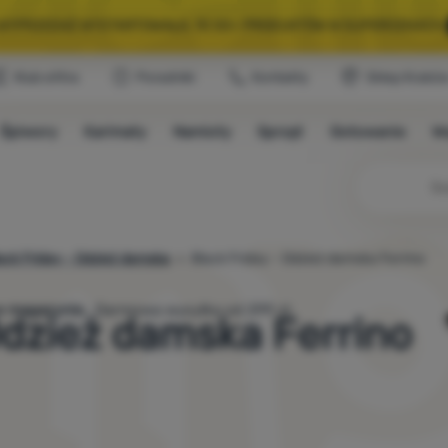
A WYPRZEDAŻ WYSTARTOWAŁA. 10 00+ PRODUKTÓW W SUPERCENACH.
Klub eXtra
Poradniki
Kontakty
Sklep Krakó
WYBRANY SPRZĘT NA KEMPING I WYCIECZKĘ.
WYSTARCZY UŻYĆ KODU
Śpiwory
Karimaty
Namioty
Sprzęt
Gotowanie
W
A WYPRZEDAŻ WYSTARTOWAŁA. 10 00+ PRODUKTÓW W SUPERCENACH.
ack Friday - Odzież damska
Black Friday - Odzież damska Ferrino
ię w magazynie.
Darmowa wysyłka od 299 zł.
Odzież damska Ferrino