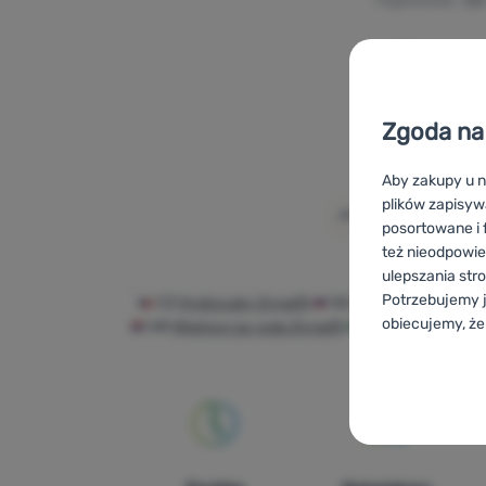
Pojemność:
1,5 
Dodaj 'Bukł
Zgoda na 
Aby zakupy u n
plików zapisyw
posortowane i f
też nieodpowie
ulepszania str
Potrzebujemy j
CZ
Hydrovaky Dynafit
SK
Hydrovaky Dynafit
obiecujemy, że
HR
Mijehovi za vodu Dynafit
IT
Sacche idriche
Konfigurac
Techniczn
Techniczne
-
B
ZAWSZE AK