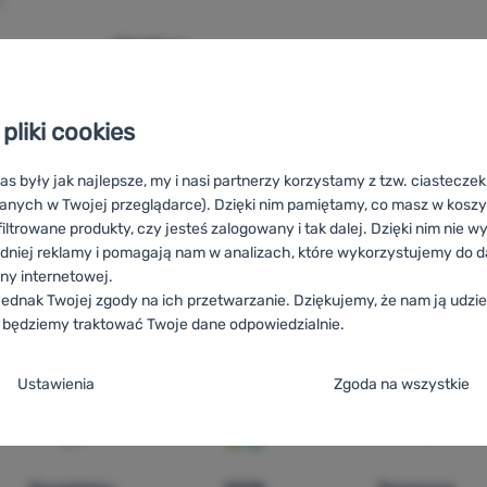
l
152,00
zł
128,99
zł
ak Dynafit Hydration Reservoir 1,5l' do porównania
pliki cookies
as były jak najlepsze, my i nasi partnerzy korzystamy z tzw. ciastecze
anych w Twojej przeglądarce). Dzięki nim pamiętamy, co masz w koszyk
iltrowane produkty, czy jesteś zalogowany i tak dalej. Dzięki nim nie w
dniej reklamy i pomagają nam w analizach, które wykorzystujemy do d
ony internetowej.
ednak Twojej zgody na ich przetwarzanie. Dziękujemy, że nam ją udziel
HU
Dynafit Vizestömlők
RO
Sisteme de hidratare Dynafit
UA
Пи
 będziemy traktować Twoje dane odpowiedzialnie.
 Dynafit
ES
Bolsas de agua Dynafit
FR
Poches à eau Dynafit
A
Trinkblasen Dynafit
ja zgody na kategorie plików cookie
Ustawienia
Zgoda na wszystkie
e
ez tych ciasteczek nasza strona może nie działać prawidłowo.
.
TYWNE