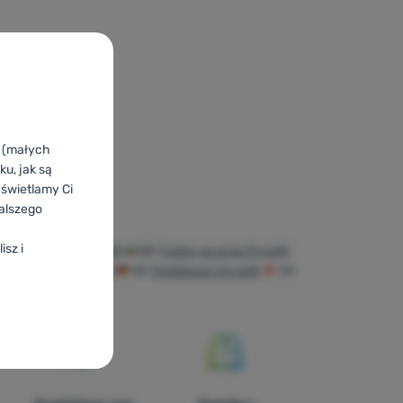
k (małych
u, jak są
yświetlamy Ci
alszego
isz i
тні системи Dynafit
BG
Торби за вода Dynafit
T
Trinkblasen Dynafit
DE
Trinkblasen Dynafit
CH