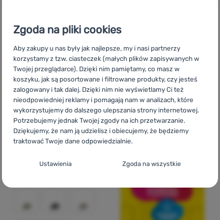
CZAPKA Z DASZKIEM
KAPELUSZ
Zgoda na pliki cookies
Craghoppers
NL Desert
Craghoppers
NosiLife
Hat III
Ultimate Hat II
Aby zakupy u nas były jak najlepsze, my i nasi partnerzy
korzystamy z tzw. ciasteczek (małych plików zapisywanych w
Twojej przeglądarce). Dzięki nim pamiętamy, co masz w
209,00
zł
226,00
zł
koszyku, jak są posortowane i filtrowane produkty, czy jesteś
156,99
zł
157,99
zł
Dodaj 'Czapka z daszkiem Craghoppers NL Desert Hat III
Dodaj 'Kapelusz Craghoppe
zalogowany i tak dalej. Dzięki nim nie wyświetlamy Ci też
nieodpowiedniej reklamy i pomagają nam w analizach, które
wykorzystujemy do dalszego ulepszania strony internetowej.
-30
%
Potrzebujemy jednak Twojej zgody na ich przetwarzanie.
Dziękujemy, że nam ją udzielisz i obiecujemy, że będziemy
traktować Twoje dane odpowiedzialnie.
Konfiguracja zgody na kategorie plików
Ustawienia
Zgoda na wszystkie
cookie
Techniczne
Techniczne
-
Bez tych ciasteczek nasza strona może nie
działać prawidłowo.
.
ZAWSZE AKTYWNE