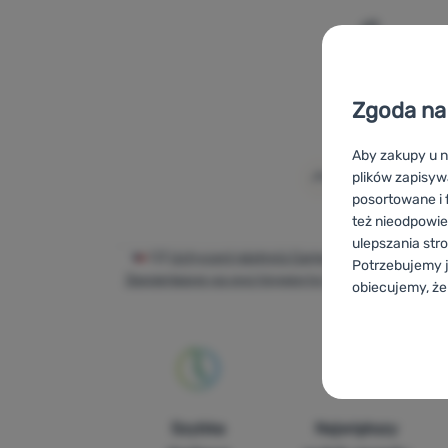
Dodaj 'Smy
Zgoda na 
Aby zakupy u n
plików zapisyw
posortowane i f
też nieodpowie
ulepszania str
CZ
Uchycení nástrojů Camp
SK
Uchytenie n
Potrzebujemy j
Закрепване на инструменти Camp
HR
Držač 
obiecujemy, że
Werkzeugbef
Konfigurac
Techniczn
Techniczne
-
B
ZAWSZE AK
Szybka
Największy
Techniczne cia