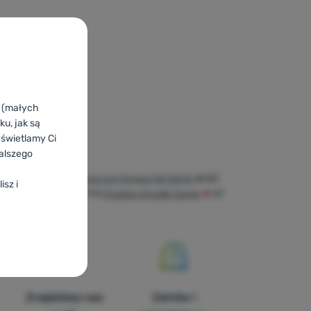
k (małych
u, jak są
yświetlamy Ci
alszego
 Camp
UA
Кріплення інструментів Camp
BG
isz i
 para arnés Camp
FR
Fixation d'outils Camp
AT
stigung Camp
Znajdziesz nas
Zamów i
duktów i inne