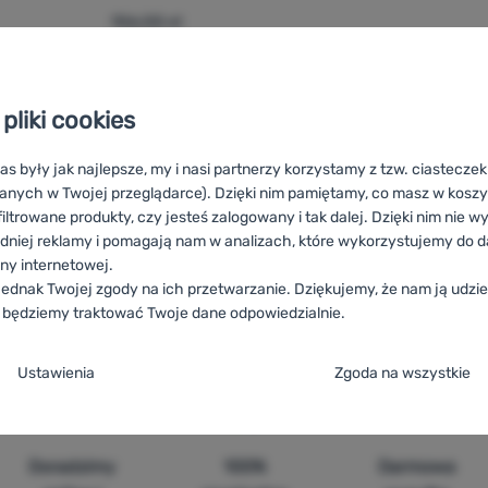
106,00
zł
89,99
zł
czka Camp Tooler' do porównania
pliki cookies
as były jak najlepsze, my i nasi partnerzy korzystamy z tzw. ciastecze
anych w Twojej przeglądarce). Dzięki nim pamiętamy, co masz w koszyk
iltrowane produkty, czy jesteś zalogowany i tak dalej. Dzięki nim nie w
dniej reklamy i pomagają nam w analizach, które wykorzystujemy do d
ony internetowej.
ástrojov Camp
HU
Camp Rögzítő eszközök
RO
Atașarea uneltelor
ednak Twojej zgody na ich przetwarzanie. Dziękujemy, że nam ją udziel
alata Camp
IT
Fissaggi per strumenti Camp
ES
Portaherramientas
 będziemy traktować Twoje dane odpowiedzialnie.
estigung Camp
DE
Werkzeugbefestigung Camp
CH
Werkzeugbefe
ja zgody na kategorie plików cookie
Ustawienia
Zgoda na wszystkie
e
ez tych ciasteczek nasza strona może nie działać prawidłowo.
.
TYWNE
Doradzimy
100%
Darmowa
steczka umożliwiają przejście przez koszyk zakupowy, porównanie pro