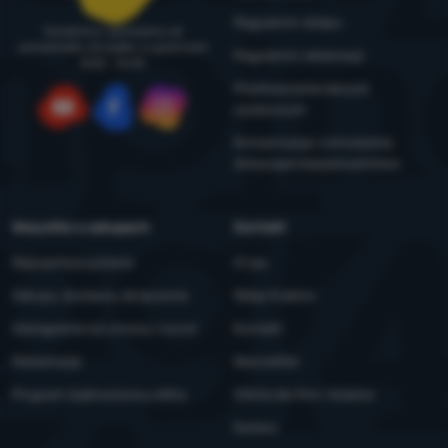
Regulamin sklepu
Doradzimy i pomożemy od
poniedziałku do piątku w godzinach
Regulamin reklamacji
8:00 - 16:00
Przetwarzanie danych
osobowych
YouTube
Facebook
Instagram
Konserwacja i ostrzeżenia
dotyczące bezpieczeństwa
Wszystko o zakupach
Kontakt
Najczęstsze pytania
O nas
Zakupy, dostawa, doręczenie
Sklep Kraków
Odstąpienie od umowy i zwrot
Kontakt
Reklamacje
Newsletter
Program lojalnościowy eXtra
Oferta dla firm i klubów
Kariera