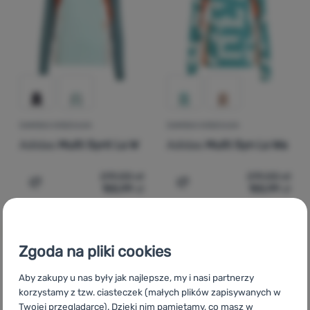
Zaloguj
się /
zarejestruj
DAMSKA KOSZULKA
DAMSKA KOSZULKA
Adidas
Multi Synt Ls W
Adidas
Multi Syn Ls Wa
219,00
zł
219,00
zł
155,99
zł
155,99
zł
Dodaj 'Damska koszulka Adidas Multi Synt Ls W' do por
Dodaj 'Damska koszulka A
Zgoda na pliki cookies
Aby zakupy u nas były jak najlepsze, my i nasi partnerzy
CZ
Dámská trička s dlouhým rukávem Adidas
SK
Dámske
korzystamy z tzw. ciasteczek (małych plików zapisywanych w
tričká s dlhým rukávom Adidas
HU
Adidas Női hosszú ujjú pólók
Twojej przeglądarce). Dzięki nim pamiętamy, co masz w