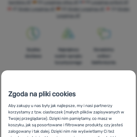
Sprzęt
bambino 4F
ES
Leggings niños 4F
FR
Leggings enfant 4F
AT
Kinder Leggings 4F
DE
Kinder Leggings 4F
CH
Kinder
Gotowanie
Leggings 4F
Wspinaczka
Sprzęt
ultralight
Szybka
Największy
Doradzimy
dostawa
wybór sprzętu
online i
Sport
turystycznego
telefonicznie.
Marki
Klub
eXtra
Zgoda na pliki cookies
100%
Darmowa
Znajdziesz nas
Poradniki
Aby zakupy u nas były jak najlepsze, my i nasi partnerzy
oryginalne
wysyłka
w 14
korzystamy z tzw. ciasteczek (małych plików zapisywanych w
Kontakty
produkty
powyżej 299zł
europejskich
Twojej przeglądarce). Dzięki nim pamiętamy, co masz w
krajach
Sklep
koszyku, jak są posortowane i filtrowane produkty, czy jesteś
zalogowany i tak dalej. Dzięki nim nie wyświetlamy Ci też
Kraków