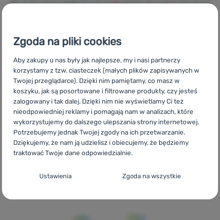
UA
Zulu Food
BG
Zulu Food
HR
Zulu Food
IT
Zulu Food
ES
Zulu Food
FR
Zulu Food
AT
Zulu Food
DE
Zulu Food
Zaloguj
CH
Zulu Food
się /
Zgoda na pliki cookies
zarejestruj
Aby zakupy u nas były jak najlepsze, my i nasi partnerzy
korzystamy z tzw. ciasteczek (małych plików zapisywanych w
Twojej przeglądarce). Dzięki nim pamiętamy, co masz w
Szybka
Największy
Doradzimy
koszyku, jak są posortowane i filtrowane produkty, czy jesteś
dostawa
wybór sprzętu
online i
zalogowany i tak dalej. Dzięki nim nie wyświetlamy Ci też
turystycznego
telefonicznie.
nieodpowiedniej reklamy i pomagają nam w analizach, które
wykorzystujemy do dalszego ulepszania strony internetowej.
Potrzebujemy jednak Twojej zgody na ich przetwarzanie.
Dziękujemy, że nam ją udzielisz i obiecujemy, że będziemy
traktować Twoje dane odpowiedzialnie.
100%
Darmowa
Znajdziesz nas
Konfiguracja zgody na kategorie plików
oryginalne
wysyłka
w 14
Ustawienia
Zgoda na wszystkie
produkty
powyżej 299zł
europejskich
cookie
krajach
Techniczne
Techniczne
-
Bez tych ciasteczek nasza strona może nie
działać prawidłowo.
.