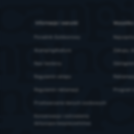
Informacje i warunki
Wszystko
Poradnik Outdoorowy
Najczęsts
4camping4nature
Zakupy, d
Nasi testerzy
Odstąpien
Regulamin sklepu
Reklamac
Regulamin reklamacji
Program l
Przetwarzanie danych osobowych
Konserwacja i ostrzeżenia
dotyczące bezpieczeństwa