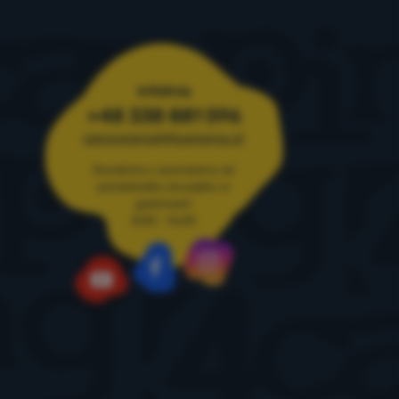
Infolinia
+48 338 881 596
zamowienia@4camping.pl
Doradzimy i pomożemy od
poniedziałku do piątku w
godzinach
8:00 - 16:00
Instagram
Facebook
YouTube