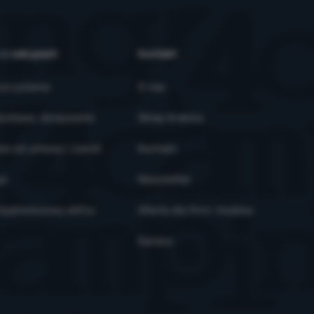
 o zakupach
Kontakt
ze pytania
O nas
ostawa, doręczenie
Sklep Kraków
ie od umowy i zwrot
Kontakt
je
Newsletter
ojalnościowy eXtra
Oferta dla firm i klubów
Kariera