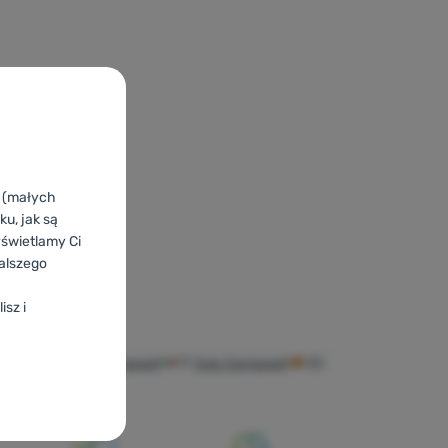
k (małych
u, jak są
yświetlamy Ci
alszego
isz i
well
HR
Zulu Campwell
IT
Zulu Campwell
ES
Zulu Campwell