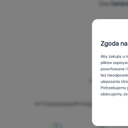
Zulu
Campwe
Dodaj 'Śpi
Zgoda na 
Aby zakupy u n
plików zapisyw
posortowane i f
też nieodpowie
ulepszania str
Potrzebujemy j
obiecujemy, że
CZ
Zulu Campwell
SK
Zulu Campwell
HU
Zu
Konfigurac
Zulu Campwel
Techniczn
Techniczne
-
B
ZAWSZE AK