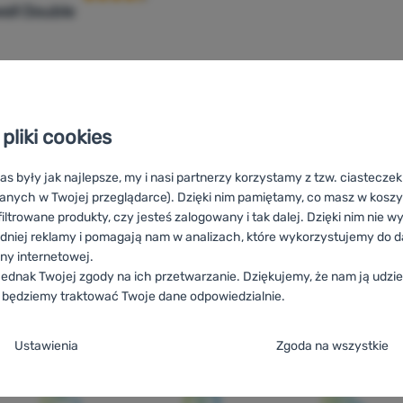
ll Double
734,99
zł
422,99
zł
wór dwuosobowy Zulu Campwell Double' do porównania
pliki cookies
as były jak najlepsze, my i nasi partnerzy korzystamy z tzw. ciastecze
anych w Twojej przeglądarce). Dzięki nim pamiętamy, co masz w koszyk
iltrowane produkty, czy jesteś zalogowany i tak dalej. Dzięki nim nie w
dniej reklamy i pomagają nam w analizach, które wykorzystujemy do d
ony internetowej.
ednak Twojej zgody na ich przetwarzanie. Dziękujemy, że nam ją udziel
 będziemy traktować Twoje dane odpowiedzialnie.
lu Campwell
RO
Zulu Campwell
UA
Zulu Campwell
BG
Zulu Camp
ja zgody na kategorie plików cookie
Ustawienia
Zgoda na wszystkie
l
FR
Zulu Campwell
AT
Zulu Campwell
DE
Zulu Campwell
CH
e
ez tych ciasteczek nasza strona może nie działać prawidłowo.
.
TYWNE