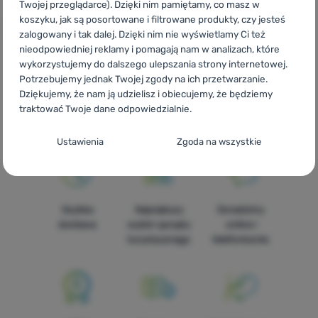
Twojej przeglądarce). Dzięki nim pamiętamy, co masz w
koszyku, jak są posortowane i filtrowane produkty, czy jesteś
zalogowany i tak dalej. Dzięki nim nie wyświetlamy Ci też
nieodpowiedniej reklamy i pomagają nam w analizach, które
wykorzystujemy do dalszego ulepszania strony internetowej.
Potrzebujemy jednak Twojej zgody na ich przetwarzanie.
CZ
Zulu Arpa
SK
Zulu Arpa
HU
Zulu Arpa
RO
Zulu Arpa
Dziękujemy, że nam ją udzielisz i obiecujemy, że będziemy
UA
Zulu Arpa
BG
Zulu Arpa
HR
Zulu Arpa
IT
Zulu Arpa
traktować Twoje dane odpowiedzialnie.
ES
Zulu Arpa
FR
Zulu Arpa
AT
Zulu Arpa
DE
Zulu Arpa
CH
Zulu Arpa
Konfiguracja zgody na kategorie plików
Ustawienia
Zgoda na wszystkie
cookie
Techniczne
Techniczne
-
Bez tych ciasteczek nasza strona może nie
działać prawidłowo.
.
Szybka
Największy
Doradzimy
ZAWSZE AKTYWNE
dostawa
wybór sprzętu
online i
turystycznego
telefonicznie.
Techniczne ciasteczka umożliwiają przejście przez koszyk
Funkcje preferowane i rozszerzone
Funkcje preferowane i rozszerzone
-
abyś nie musiał
zakupowy, porównanie produktów i inne niezbędne funkcje.
wszystkiego ustawiać ponownie i mógł się z nami połączyć, np.
Więcej informacji
za pomocą czatu.
.
Zezwól