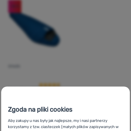
-46
%
Zaloguj
się /
zarejestruj
ŚPIWÓR
Ocena kupujących
Zulu
Arpa 175 cm
Zgoda na pliki cookies
212,99
zł
Aby zakupy u nas były jak najlepsze, my i nasi partnerzy
113,99
zł
Dodaj 'Śpiwór Zulu Arpa 175 cm' do porównania
korzystamy z tzw. ciasteczek (małych plików zapisywanych w