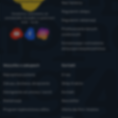
zamowienia@4camping.pl
Nasi testerzy
Regulamin sklepu
Doradzimy i pomożemy od
poniedziałku do piątku w godzinach
Regulamin reklamacji
8:00 - 16:00
Przetwarzanie danych
osobowych
YouTube
Facebook
Instagram
Konserwacja i ostrzeżenia
dotyczące bezpieczeństwa
Wszystko o zakupach
Kontakt
Najczęstsze pytania
O nas
Zakupy, dostawa, doręczenie
Sklep Kraków
Odstąpienie od umowy i zwrot
Kontakt
Reklamacje
Newsletter
Program lojalnościowy eXtra
Oferta dla firm i klubów