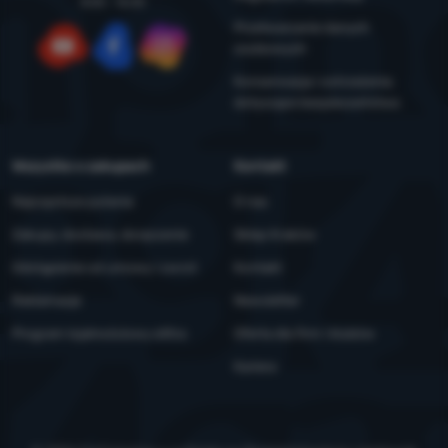
8:00 - 16:00
Przetwarzanie danych
osobowych
YouTube
Facebook
Instagram
Konserwacja i ostrzeżenia
dotyczące bezpieczeństwa
Wszystko o zakupach
Kontakt
Najczęstsze pytania
O nas
Zakupy, dostawa, doręczenie
Sklep Kraków
Odstąpienie od umowy i zwrot
Kontakt
Reklamacje
Newsletter
Program lojalnościowy eXtra
Oferta dla firm i klubów
Kariera