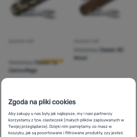
SKŁADANY NÓŻ
SKŁADANY NÓŻ
Ocena kupujących
Victorinox
Classic SD
Wood
Victorinox
Classic SD
Camouflage
139,00
zł
173,00
zł
Zgoda na pliki cookies
108,99
zł
160,99
zł
Dodaj 'Składany nóż Victorinox Classic SD Camouflage'
Dodaj 'Składany nóż Victo
Aby zakupy u nas były jak najlepsze, my i nasi partnerzy
korzystamy z tzw. ciasteczek (małych plików zapisywanych w
-26
%
Twojej przeglądarce). Dzięki nim pamiętamy, co masz w
koszyku, jak są posortowane i filtrowane produkty, czy jesteś