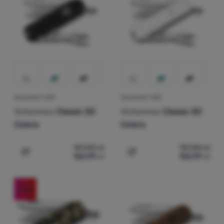
Zaloguj
się /
zarejestruj
SKŁADANY NÓŻ
SKŁADANY NÓŻ
Victorinox
Classic SD
Victorinox
Classic SD
Colors
Colors
121,00
zł
121,00
zł
120,99
zł
120,99
zł
Dodaj 'Składany nóż Victorinox Classic SD Colors' do p
Dodaj 'Składany nóż Victo
-22
%