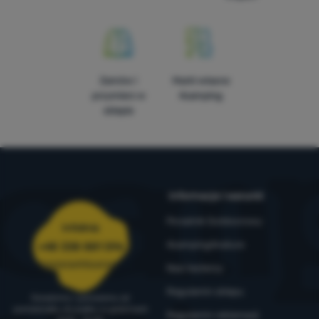
Zamów i
Marki własne
przymierz w
4camping
sklepie
Informacje i warunki
Poradnik Outdoorowy
Infolinia
4camping4nature
+48 338 881 596
zamowienia@4camping.pl
Nasi testerzy
Regulamin sklepu
Doradzimy i pomożemy od
poniedziałku do piątku w godzinach
Regulamin reklamacji