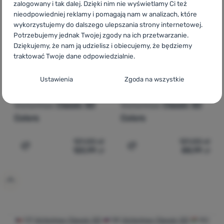
zalogowany i tak dalej. Dzięki nim nie wyświetlamy Ci też
nieodpowiedniej reklamy i pomagają nam w analizach, które
wykorzystujemy do dalszego ulepszania strony internetowej.
Potrzebujemy jednak Twojej zgody na ich przetwarzanie.
Dziękujemy, że nam ją udzielisz i obiecujemy, że będziemy
traktować Twoje dane odpowiedzialnie.
Konfiguracja zgody na kategorie plików
Ustawienia
Zgoda na wszystkie
cookie
SKŁADANY NÓŻ
SKŁADANY NÓŻ
Victorinox
Classic SD
Victorinox
Classic SD
Techniczne
Techniczne
-
Bez tych ciasteczek nasza strona może nie
Colors
Colors
działać prawidłowo.
.
ZAWSZE AKTYWNE
121,00
zł
121,00
zł
120,99
zł
88,99
zł
Dodaj 'Składany nóż Victorinox Classic SD Colors' do p
Dodaj 'Składany nóż Victo
Techniczne ciasteczka umożliwiają przejście przez koszyk
Funkcje preferowane i rozszerzone
Funkcje preferowane i rozszerzone
-
abyś nie musiał
zakupowy, porównanie produktów i inne niezbędne funkcje.
wszystkiego ustawiać ponownie i mógł się z nami połączyć, np.
Więcej informacji
za pomocą czatu.
.
Zezwól
CZ
Victorinox Classic SD
SK
Victorinox Classic SD
HU