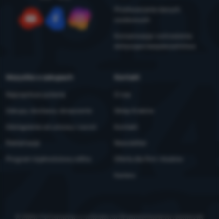
Przetwarzanie danych
osobowych
YouTube
Facebook
Instagram
Konserwacja i ostrzeżenia
dotyczące bezpieczeństwa
Wszystko o zakupach
Kontakt
Najczęstsze pytania
O nas
Zakupy, dostawa, doręczenie
Sklep Kraków
Odstąpienie od umowy i zwrot
Kontakt
Reklamacje
Newsletter
Program lojalnościowy eXtra
Oferta dla firm i klubów
Kariera
© 2026 ForCamping s.r.o.
działa na
Shopio
Ustawienia ciasteczek