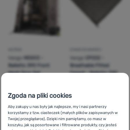
Zaloguj
się /
zarejestruj
WEJŚCIE
DYWAN DO NAMIOTU
Vango
MD203 -
Vango
CP222 -
Balletto 390 Front
Breathable Fitted
Mesh Door Set
Carpet - Balletto 330
428,00
zł
514,00
zł
209,99
zł
225,99
zł
Dodaj 'Wejście Vango MD203 - Balletto 390 Front Mesh 
Dodaj 'Dywan do namiotu V
Zgoda na pliki cookies
Aby zakupy u nas były jak najlepsze, my i nasi partnerzy
korzystamy z tzw. ciasteczek (małych plików zapisywanych w
Twojej przeglądarce). Dzięki nim pamiętamy, co masz w
koszyku, jak są posortowane i filtrowane produkty, czy jesteś