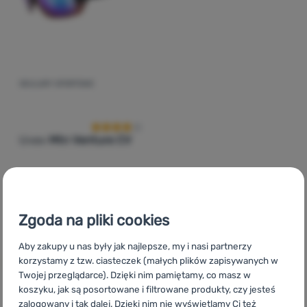
Zaloguj
się /
zarejestruj
OKULARY SPORTOWE
Ocena kupujących
Uvex
Mtn Venture CV
434,00
zł
Zgoda na pliki cookies
309,99
zł
Dodaj 'Okulary sportowe Uvex Mtn Venture CV' do poró
Aby zakupy u nas były jak najlepsze, my i nasi partnerzy
korzystamy z tzw. ciasteczek (małych plików zapisywanych w
Twojej przeglądarce). Dzięki nim pamiętamy, co masz w
koszyku, jak są posortowane i filtrowane produkty, czy jesteś
zalogowany i tak dalej. Dzięki nim nie wyświetlamy Ci też