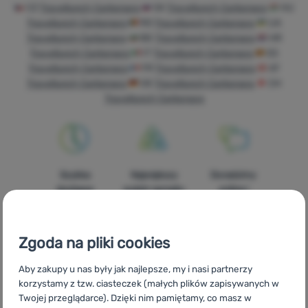
Sprzęt
CZ
Travellunch Carbonara
SK
Travellunch Carbonara
HU
Travellunch Carbonara
RO
Travellunch Carbonara
UA
Gotowanie
Travellunch Carbonara
BG
Travellunch Carbonara
HR
Travellunch Carbonara
IT
Travellunch Carbonara
ES
Wspinaczka
Travellunch Carbonara
FR
Travellunch Carbonara
AT
Travellunch Carbonara
DE
Travellunch Carbonara
CH
Sprzęt
Travellunch Carbonara
ultralight
Sport
Marki
Szybka
Największy
Doradzimy
Klub
dostawa
wybór sprzętu
online i
eXtra
turystycznego
telefonicznie.
Poradniki
Zgoda na pliki cookies
Kontakty
Aby zakupy u nas były jak najlepsze, my i nasi partnerzy
Sklep
korzystamy z tzw. ciasteczek (małych plików zapisywanych w
100%
Darmowa
Znajdziesz nas
Kraków
Twojej przeglądarce). Dzięki nim pamiętamy, co masz w
oryginalne
wysyłka
w 14