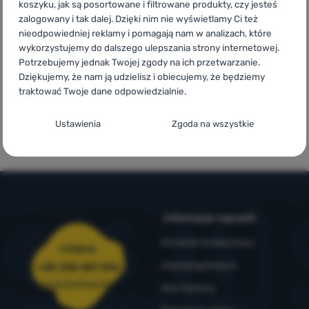
koszyku, jak są posortowane i filtrowane produkty, czy jesteś
produkty
powyżej 299zł
europejskich
zalogowany i tak dalej. Dzięki nim nie wyświetlamy Ci też
krajach
Zaloguj
nieodpowiedniej reklamy i pomagają nam w analizach, które
się /
wykorzystujemy do dalszego ulepszania strony internetowej.
Potrzebujemy jednak Twojej zgody na ich przetwarzanie.
zarejestruj
Dziękujemy, że nam ją udzielisz i obiecujemy, że będziemy
traktować Twoje dane odpowiedzialnie.
Zamów i
Marki własne
Konfiguracja zgody na kategorie plików
przymierz w
4camping
Ustawienia
Zgoda na wszystkie
cookie
sklepie
Techniczne
Techniczne
-
Bez tych ciasteczek nasza strona może nie
działać prawidłowo.
.
ZAWSZE AKTYWNE
Informacje i warunki
Techniczne ciasteczka umożliwiają przejście przez koszyk
Funkcje preferowane i rozszerzone
Funkcje preferowane i rozszerzone
-
abyś nie musiał
zakupowy, porównanie produktów i inne niezbędne funkcje.
Poradnik Outdoorowy
Infolinia
wszystkiego ustawiać ponownie i mógł się z nami połączyć, np.
Więcej informacji
4camping4nature
+48 338 881 596
za pomocą czatu.
.
Zezwól
zamowienia@4camping.pl
Nasi testerzy