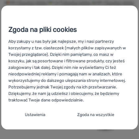
RO
Thermos Home
UA
Thermos Home
BG
Thermos Home
HR
Thermos Home
IT
Thermos Home
ES
Thermos Home
Zaloguj
FR
Thermos Home
AT
Thermos Home
DE
Thermos Home
się /
CH
Thermos Home
Zgoda na pliki cookies
zarejestruj
Aby zakupy u nas były jak najlepsze, my i nasi partnerzy
korzystamy z tzw. ciasteczek (małych plików zapisywanych w
Twojej przeglądarce). Dzięki nim pamiętamy, co masz w
Szybka
Największy
Doradzimy
koszyku, jak są posortowane i filtrowane produkty, czy jesteś
dostawa
wybór sprzętu
online i
zalogowany i tak dalej. Dzięki nim nie wyświetlamy Ci też
turystycznego
telefonicznie.
nieodpowiedniej reklamy i pomagają nam w analizach, które
wykorzystujemy do dalszego ulepszania strony internetowej.
Potrzebujemy jednak Twojej zgody na ich przetwarzanie.
Dziękujemy, że nam ją udzielisz i obiecujemy, że będziemy
traktować Twoje dane odpowiedzialnie.
100%
Darmowa
Znajdziesz nas
Konfiguracja zgody na kategorie plików
Ustawienia
Zgoda na wszystkie
oryginalne
wysyłka
w 14
cookie
produkty
powyżej 299zł
europejskich
krajach
Techniczne
Techniczne
-
Bez tych ciasteczek nasza strona może nie
działać prawidłowo.
.