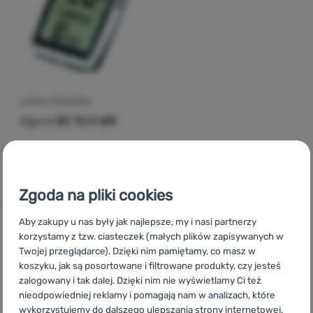
Zaloguj
się /
zarejestruj
LICZNIK ROWEROWY
Sigma
BC 12.0 WR
161,00
zł
138,99
zł
Dodaj 'Licznik rowerowy Sigma BC 12.0 WR' do porównan
Zgoda na pliki cookies
Aby zakupy u nas były jak najlepsze, my i nasi partnerzy
korzystamy z tzw. ciasteczek (małych plików zapisywanych w
Twojej przeglądarce). Dzięki nim pamiętamy, co masz w
CZ
Sigma BC
SK
Sigma BC
HU
Sigma BC
RO
Sigma BC
koszyku, jak są posortowane i filtrowane produkty, czy jesteś
UA
Sigma BC
BG
Sigma BC
HR
Sigma BC
IT
Sigma BC
zalogowany i tak dalej. Dzięki nim nie wyświetlamy Ci też
ES
Sigma BC
FR
Sigma BC
AT
Sigma BC
DE
Sigma BC
nieodpowiedniej reklamy i pomagają nam w analizach, które
CH
Sigma BC
wykorzystujemy do dalszego ulepszania strony internetowej.