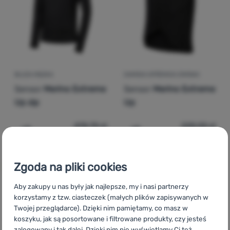
Zaloguj
się /
zarejestruj
BLUZA MĘSKA
DAMSKA SPÓDNICA ZIMOWA
Sensor
Merino Extreme
Sensor
Merino Extreme
Up zip
Up
478,75
zł
228,05
zł
237,99
zł
110,99
zł
Dodaj 'Bluza męska Sensor Merino Extreme Up zip' do p
Dodaj 'Damska spódnica z
Zgoda na pliki cookies
Aby zakupy u nas były jak najlepsze, my i nasi partnerzy
korzystamy z tzw. ciasteczek (małych plików zapisywanych w
CZ
Sensor Merino Extreme
SK
Sensor Merino Extreme
HU
Twojej przeglądarce). Dzięki nim pamiętamy, co masz w
Sensor Merino Extreme
RO
Sensor Merino Extreme
UA
Sensor
koszyku, jak są posortowane i filtrowane produkty, czy jesteś
Merino Extreme
BG
Sensor Merino Extreme
HR
Sensor Merino
zalogowany i tak dalej. Dzięki nim nie wyświetlamy Ci też