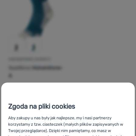
Zaloguj
się /
zarejestruj
WODOODPORNE SKARPETY
SealSkinz
Holverstone-
A
186,79
zł
139,99
zł
Dodaj 'Wodoodporne skarpety SealSkinz Holverstone-A'
Zgoda na pliki cookies
Aby zakupy u nas były jak najlepsze, my i nasi partnerzy
korzystamy z tzw. ciasteczek (małych plików zapisywanych w
Twojej przeglądarce). Dzięki nim pamiętamy, co masz w