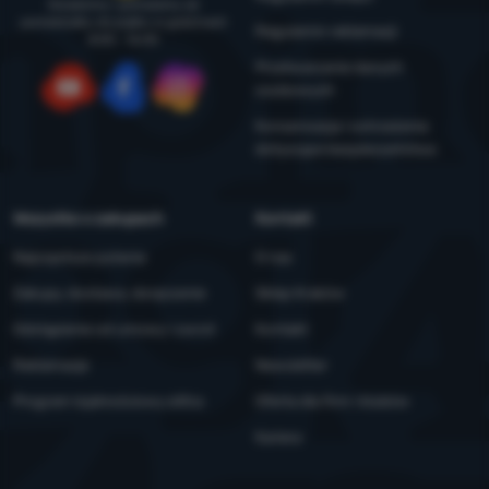
Doradzimy i pomożemy od
poniedziałku do piątku w godzinach
Regulamin reklamacji
8:00 - 16:00
Przetwarzanie danych
osobowych
YouTube
Facebook
Instagram
Konserwacja i ostrzeżenia
dotyczące bezpieczeństwa
Wszystko o zakupach
Kontakt
Najczęstsze pytania
O nas
Zakupy, dostawa, doręczenie
Sklep Kraków
Odstąpienie od umowy i zwrot
Kontakt
Reklamacje
Newsletter
Program lojalnościowy eXtra
Oferta dla firm i klubów
Kariera