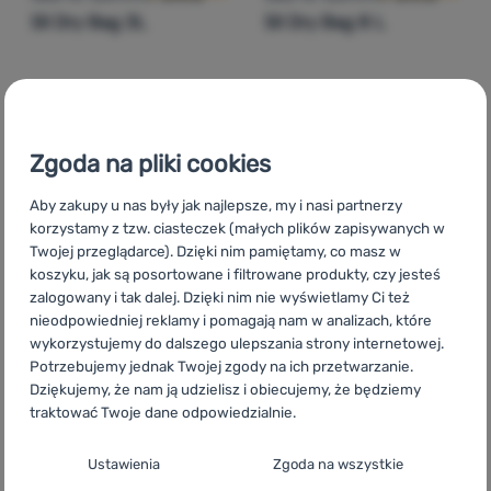
Sil Dry Bag 3L
Sil Dry Bag 8 L
66,00
zł
87,00
zł
58,99
zł
77,99
zł
Dodaj 'Worek nieprzemakalny Sea to Summit Ultra-Sil Dr
Dodaj 'Worek nieprzemakal
Zgoda na pliki cookies
kod: OUT10
Aby zakupy u nas były jak najlepsze, my i nasi partnerzy
-10
%
korzystamy z tzw. ciasteczek (małych plików zapisywanych w
-10
%
Twojej przeglądarce). Dzięki nim pamiętamy, co masz w
koszyku, jak są posortowane i filtrowane produkty, czy jesteś
zalogowany i tak dalej. Dzięki nim nie wyświetlamy Ci też
nieodpowiedniej reklamy i pomagają nam w analizach, które
wykorzystujemy do dalszego ulepszania strony internetowej.
Potrzebujemy jednak Twojej zgody na ich przetwarzanie.
Dziękujemy, że nam ją udzielisz i obiecujemy, że będziemy
traktować Twoje dane odpowiedzialnie.
Konfiguracja zgody na kategorie plików
WOREK NIEPRZEMAKALNY
WOREK NIEPRZEMAKALNY
Ustawienia
Zgoda na wszystkie
Ocena kupujących
cookie