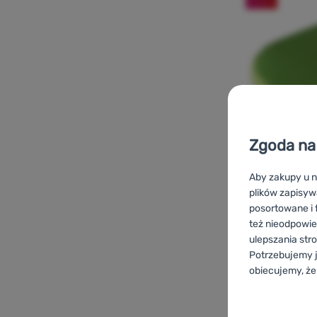
Zgoda na 
Aby zakupy u n
plików zapisyw
posortowane i f
PODUSZKA
też nieodpowie
ulepszania str
Sea to Sum
Potrzebujemy j
obiecujemy, że
Deluxe
Konfigurac