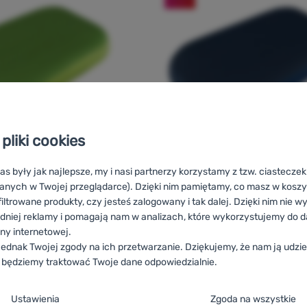
pliki cookies
as były jak najlepsze, my i nasi partnerzy korzystamy z tzw. ciastecze
anych w Twojej przeglądarce). Dzięki nim pamiętamy, co masz w koszyk
iltrowane produkty, czy jesteś zalogowany i tak dalej. Dzięki nim nie w
PODUSZKA
Ocena kupujących
O
dniej reklamy i pomagają nam w analizach, które wykorzystujemy do d
ony internetowej.
mit
Aeros Premium
Sea to Summit
Aeros Pr
ednak Twojej zgody na ich przetwarzanie. Dziękujemy, że nam ją udziel
 będziemy traktować Twoje dane odpowiedzialnie.
Deluxe
ja zgody na kategorie plików cookie
Ustawienia
Zgoda na wszystkie