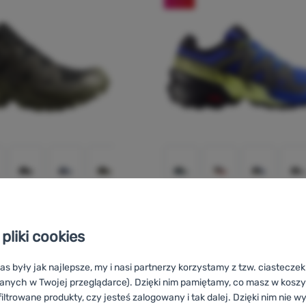
A DLA MĘŻCZYZN
BUTY DO BIEGANIA DLA MĘŻCZYZN
Ocena kupujących
O
pliki cookies
eedcross 6 Gore-
Salomon
Speedcross 6
as były jak najlepsze, my i nasi partnerzy korzystamy z tzw. ciastecze
anych w Twojej przeglądarce). Dzięki nim pamiętamy, co masz w koszyk
iltrowane produkty, czy jesteś zalogowany i tak dalej. Dzięki nim nie w