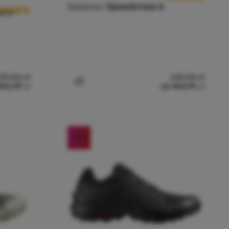
Salomon
Speedcross 6
ore-
729,00
zł
649,00
zł
502,99
zł
od 453,99
zł
dla mężczyzn Salomon Speedcross 6 Gore-Tex' do porównania
Dodaj 'Buty męskie Salomon Speedcross 
-10
%