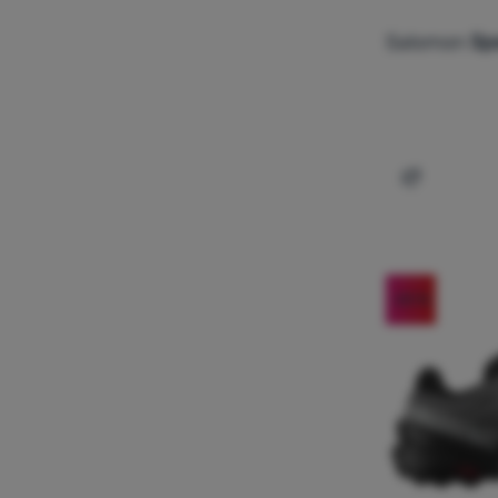
Salomon
Sp
Dodaj 'Dam
-20
%