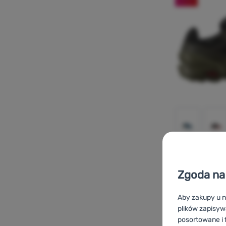
BUTY DO BIEGANI
Zgoda na 
Salomon
Sp
Tex
Aby zakupy u n
plików zapisyw
posortowane i f