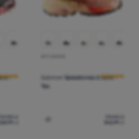
BUTY DAMSKIE
cena kupujących
Ocena kupującyc
ore-
Salomon
Speedcross 6 Gore-
Tex
729,00
zł
719,00
zł
655,99
zł
502,99
zł
mon Speedcross 6 Gore-Tex' do porównania
Dodaj 'Buty damskie Salomon Speedcross