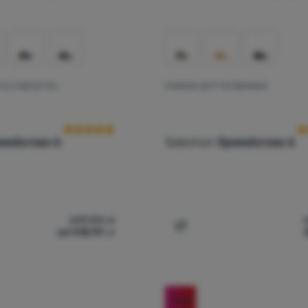
A DLA MĘŻCZYZN
DAMSKIE BUTY DO BIEGANIA
Ocena kupujących
O
eedcross 6
Salomon
Speedcross 6
649,00
zł
od 518,99
zł
y do biegania dla mężczyzn Salomon Speedcross 6' do porównan
Dodaj 'Damskie buty do b
-10
%