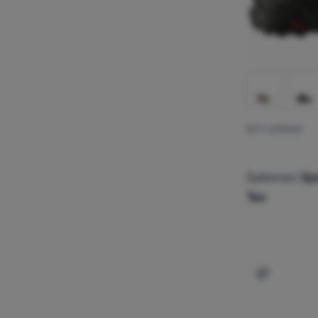
BUTY DAMSKIE
Salomon
Sp
Tex
Dodaj 'But