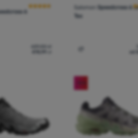
Salomon
Speedcross 6 G
eedcross 6
Tex
639,00
zł
478,99
zł
od 
skie buty do biegania Salomon Speedcross 6' do porównania
Dodaj 'Buty do biegania 
-10
%