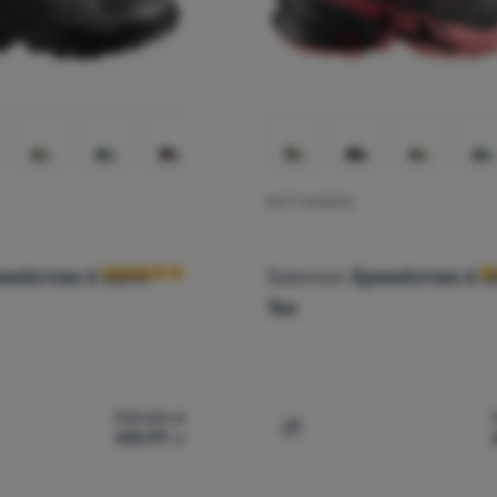
BUTY DAMSKIE
Ocena kupujących
O
eedcross 6 Gore-
Salomon
Speedcross 6 G
Tex
729,00
zł
655,99
zł
y damskie Salomon Speedcross 6 Gore-Tex' do porównania
Dodaj 'Buty damskie Salo