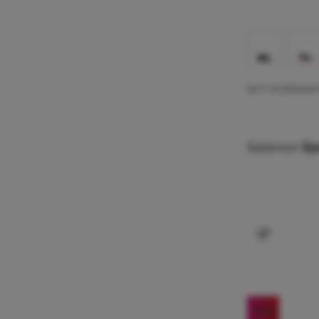
BUTY DO BIEGANI
Salomon
Sp
Dodaj 'But
-10
%