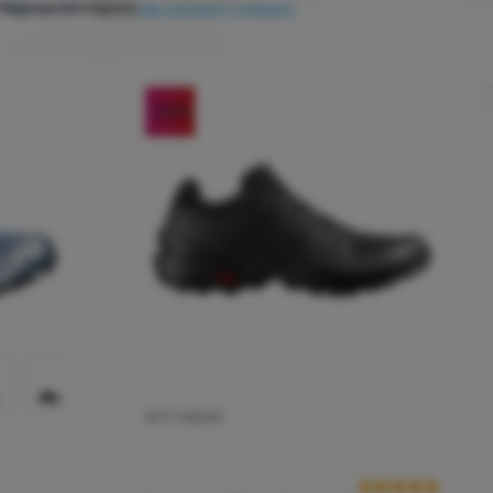
Najpopularniejsze
Jak sortujemy produkty
-30
%
BUTY MĘSKIE
Ocena kupującyc
cena kupujących