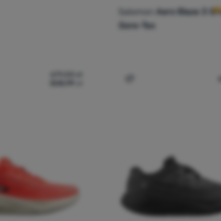
Salomon
Aero Blaze 3 Grv
Gore-Tex
679,00
zł
508,99
zł
y do biegania dla mężczyzn Salomon Aero Glide 4 Grvl' do porów
Dodaj 'Buty do biegania d