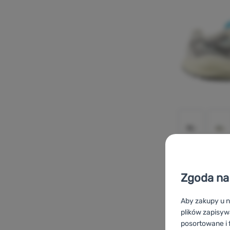
BUTY DO BIEGANI
Zgoda na 
Salomon
Aer
Aby zakupy u n
plików zapisyw
posortowane i f