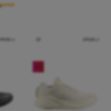
l
679,00
zł
679,00
zł
nania
la mężczyzn Salomon Aero Blaze 3 Grvl Gore-Tex' do porównania
Dodaj 'Damskie buty do biegania Salomon
-26
%