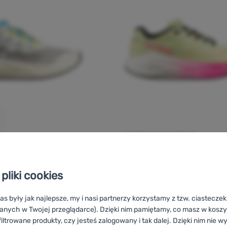
DAMSKIE BUTY DO BIEGANIA
Salomon
Aero Blaze 3
A DLA MĘŻCZYZN
Ocena kupujących
pliki cookies
o Blaze 3 Grvl
as były jak najlepsze, my i nasi partnerzy korzystamy z tzw. ciastecze
anych w Twojej przeglądarce). Dzięki nim pamiętamy, co masz w koszyk
iltrowane produkty, czy jesteś zalogowany i tak dalej. Dzięki nim nie w