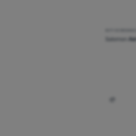
BUTY DO BIEGANI
Salomon
Ae
Dodaj 'But