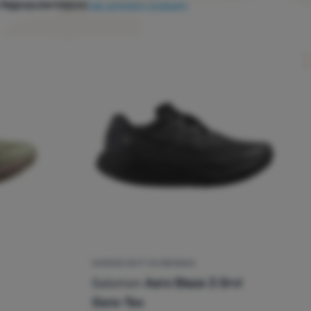
Najpopularniejsze
Jak sortujemy produkty
DAMSKIE BUTY DO BIEGANIA
Salomon
Aero Blaze 3 Grvl
cena kupujących
Gore-Tex