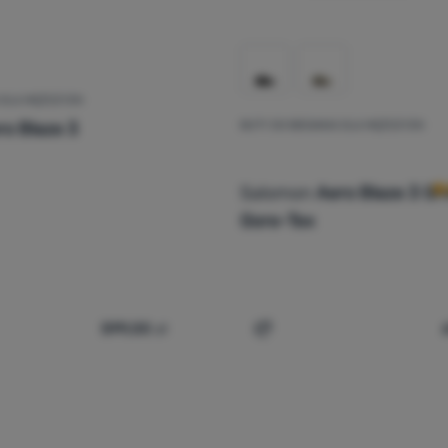
A DLA MĘŻCZYZN
ro Blaze 3
BUTY DO BIEGANIA DLA MĘŻCZYZN
O
Salomon
Aero Blaze 3 Grv
Gore-Tex
599,00
zł
y do biegania dla mężczyzn Salomon Aero Blaze 3' do porównani
Dodaj 'Buty do biegania d