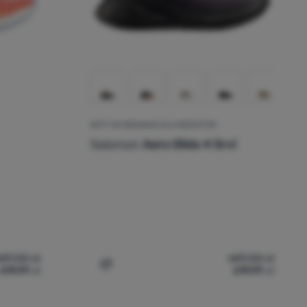
BUTY DO BIEGANIA DLA MĘŻCZYZN
Salomon
Aero Glide 4 Grvl
689,00
zł
689,00
zł
619,99
zł
619,99
zł
a
la mężczyzn Salomon Aero Glide 4' do porównania
Dodaj 'Buty do biegania dla mężczyzn Sal