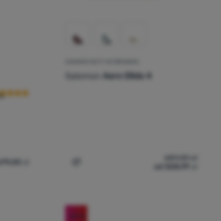
DAMSKIE BUTY DO BIEGANIA
cena kupujących
Salomon
Aero Glide 4
l
689,00
zł
679,00
zł
od 508,99
zł
a
la mężczyzn Salomon Aero Blaze 3 Grvl Gore-Tex' do porównania
Dodaj 'Damskie buty do biegania Salomon
-25
%