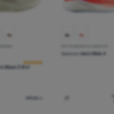
BIEGANIA
BUTY DO BIEGANIA DLA MĘŻCZYZN
Ocena kupujących
Salomon
Aero Glide 4
o Blaze 3 Grvl
599,00
zł
skie buty do biegania Salomon Aero Blaze 3 Grvl' do porównani
Dodaj 'Buty do biegania d