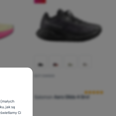
BUTY DAMSKIE
Ocena kupującyc
Salomon
Aero Glide 4 Grvl
k (małych
u, jak są
yświetlamy Ci