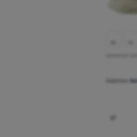
DAMSKIE BUTY DO 
Salomon
Aer
Dodaj 'Dam