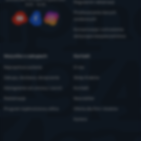
Regulamin reklamacji
8:00 - 16:00
Przetwarzanie danych
osobowych
YouTube
Facebook
Instagram
Konserwacja i ostrzeżenia
dotyczące bezpieczeństwa
Wszystko o zakupach
Kontakt
Najczęstsze pytania
O nas
Zakupy, dostawa, doręczenie
Sklep Kraków
Odstąpienie od umowy i zwrot
Kontakt
Reklamacje
Newsletter
Program lojalnościowy eXtra
Oferta dla firm i klubów
Kariera