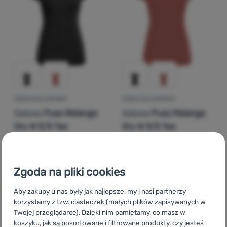
Zaloguj
się /
zarejestruj
KOSZULKA DAMSKA
KOSZULKA DAMSKA
Salewa
Puez Melange
Salewa
Puez Melange
Dry W S/S Tee
Dry W S/S Tee
170,00
zł
170,00
zł
127,99
zł
127,99
zł
Dodaj 'Koszulka damska Salewa Puez Melange Dry W S/S
Dodaj 'Koszulka damska S
Zgoda na pliki cookies
Aby zakupy u nas były jak najlepsze, my i nasi partnerzy
korzystamy z tzw. ciasteczek (małych plików zapisywanych w
Twojej przeglądarce). Dzięki nim pamiętamy, co masz w
koszyku, jak są posortowane i filtrowane produkty, czy jesteś