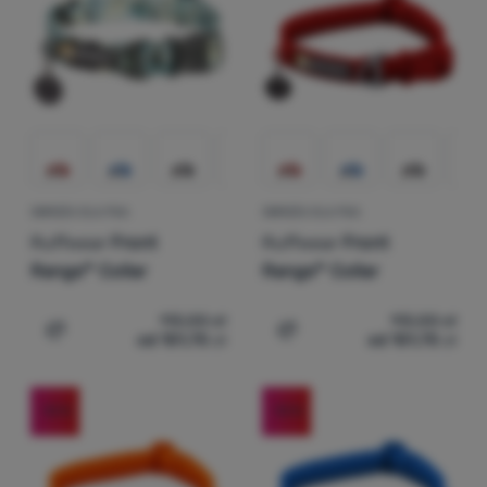
Zaloguj
się /
zarejestruj
OBROŻA DLA PSA
OBROŻA DLA PSA
Ruffwear
Front
Ruffwear
Front
Range™ Collar
Range™ Collar
113,00
zł
113,00
zł
od 101,70
zł
od 101,70
zł
Dodaj 'Obroża dla psa Ruffwear Front Range™ Collar' do
Dodaj 'Obroża dla psa Ruf
-10
%
-10
%