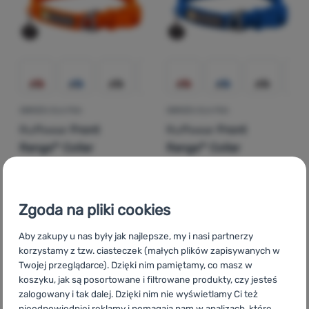
OBROŻA DLA PSA
OBROŻA DLA PSA
Ruffwear
Front
Ruffwear
Front
Range™ Collar
Range™ Collar
113,00
zł
113,00
zł
101,70
zł
od 101,70
zł
Dodaj 'Obroża dla psa Ruffwear Front Range™ Collar' do
Dodaj 'Obroża dla psa Ruf
Zgoda na pliki cookies
Aby zakupy u nas były jak najlepsze, my i nasi partnerzy
korzystamy z tzw. ciasteczek (małych plików zapisywanych w
Twojej przeglądarce). Dzięki nim pamiętamy, co masz w
koszyku, jak są posortowane i filtrowane produkty, czy jesteś
zalogowany i tak dalej. Dzięki nim nie wyświetlamy Ci też
nieodpowiedniej reklamy i pomagają nam w analizach, które