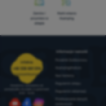
Zamów i
Marki własne
przymierz w
4camping
sklepie
Informacje i warunki
Poradnik Outdoorowy
Infolinia
4camping4nature
+48 338 881 596
zamowienia@4camping.pl
Nasi testerzy
Regulamin sklepu
Doradzimy i pomożemy od
poniedziałku do piątku w godzinach
Regulamin reklamacji
8:00 - 16:00
Przetwarzanie danych
osobowych