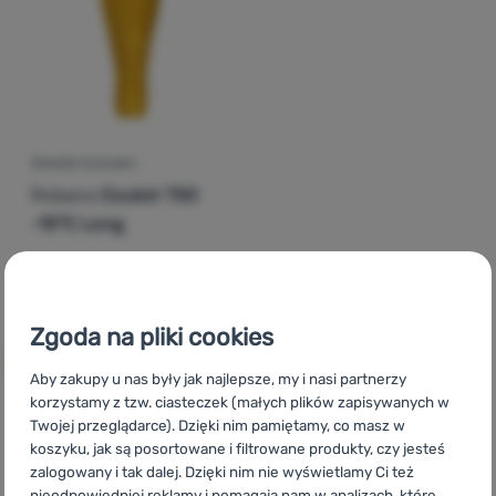
Zaloguj
się /
zarejestruj
ŚPIWÓR PUCHOWY
Robens
Couloir 750
-15°C Long
1 900,19
zł
1 519,99
zł
Dodaj 'Śpiwór puchowy Robens Couloir 750 -15°C Long'
Zgoda na pliki cookies
Aby zakupy u nas były jak najlepsze, my i nasi partnerzy
korzystamy z tzw. ciasteczek (małych plików zapisywanych w
Twojej przeglądarce). Dzięki nim pamiętamy, co masz w
koszyku, jak są posortowane i filtrowane produkty, czy jesteś
CZ
Robens Couloir
SK
Robens Couloir
HU
Robens Couloir
zalogowany i tak dalej. Dzięki nim nie wyświetlamy Ci też
RO
Robens Couloir
UA
Robens Couloir
BG
Robens Couloir
nieodpowiedniej reklamy i pomagają nam w analizach, które