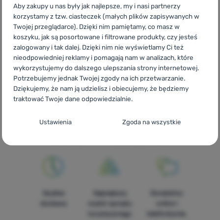
Aby zakupy u nas były jak najlepsze, my i nasi partnerzy
91,00
zł
45,99
zł
korzystamy z tzw. ciasteczek (małych plików zapisywanych w
Dodaj 'Ręcznik Regatta Travel Towel Large' do porównan
Twojej przeglądarce). Dzięki nim pamiętamy, co masz w
koszyku, jak są posortowane i filtrowane produkty, czy jesteś
zalogowany i tak dalej. Dzięki nim nie wyświetlamy Ci też
nieodpowiedniej reklamy i pomagają nam w analizach, które
wykorzystujemy do dalszego ulepszania strony internetowej.
Potrzebujemy jednak Twojej zgody na ich przetwarzanie.
CZ
Regatta Travel Towel
SK
Regatta Travel Towel
HU
Dziękujemy, że nam ją udzielisz i obiecujemy, że będziemy
Regatta Travel Towel
RO
Regatta Travel Towel
UA
Regatta
traktować Twoje dane odpowiedzialnie.
Travel Towel
BG
Regatta Travel Towel
HR
Regatta Travel
Konfiguracja zgody na kategorie plików
Towel
IT
Regatta Travel Towel
ES
Regatta Travel Towel
FR
Ustawienia
Zgoda na wszystkie
Regatta Travel Towel
AT
Regatta Travel Towel
DE
Regatta
cookie
Travel Towel
CH
Regatta Travel Towel
Techniczne
Techniczne
-
Bez tych ciasteczek nasza strona może nie
działać prawidłowo.
.
ZAWSZE AKTYWNE
Szybka
Największy
Doradzimy
Techniczne ciasteczka umożliwiają przejście przez koszyk
dostawa
wybór sprzętu
online i
Funkcje preferowane i rozszerzone
Funkcje preferowane i rozszerzone
-
abyś nie musiał
zakupowy, porównanie produktów i inne niezbędne funkcje.
turystycznego
telefonicznie.
wszystkiego ustawiać ponownie i mógł się z nami połączyć, np.
Więcej informacji