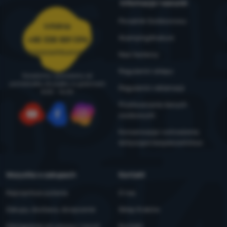
Informacje i warunki
Poradnik Outdoorowy
Infolinia
4camping4nature
+48 338 881 596
zamowienia@4camping.pl
Nasi testerzy
Regulamin sklepu
Doradzimy i pomożemy od
poniedziałku do piątku w godzinach
Regulamin reklamacji
8:00 - 16:00
Przetwarzanie danych
osobowych
YouTube
Facebook
Instagram
Konserwacja i ostrzeżenia
dotyczące bezpieczeństwa
Wszystko o zakupach
Kontakt
Najczęstsze pytania
O nas
Zakupy, dostawa, doręczenie
Sklep Kraków
Odstąpienie od umowy i zwrot
Kontakt