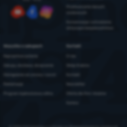
Przetwarzanie danych
osobowych
YouTube
Facebook
Instagram
Konserwacja i ostrzeżenia
dotyczące bezpieczeństwa
Wszystko o zakupach
Kontakt
Najczęstsze pytania
O nas
Zakupy, dostawa, doręczenie
Sklep Kraków
Odstąpienie od umowy i zwrot
Kontakt
Reklamacje
Newsletter
Program lojalnościowy eXtra
Oferta dla firm i klubów
Kariera
© 2026 ForCamping s.r.o.
działa na
Shopio
Ustawienia ciasteczek