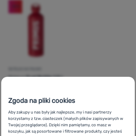
-15
%
Zaloguj
się /
zarejestruj
BUTELKA NA PALIWO
Primus
Fuel Bottle 1,0 l
114,00
zł
96,99
zł
Dodaj 'Butelka na paliwo Primus Fuel Bottle 1,0 l' do po
Zgoda na pliki cookies
Aby zakupy u nas były jak najlepsze, my i nasi partnerzy
korzystamy z tzw. ciasteczek (małych plików zapisywanych w
Twojej przeglądarce). Dzięki nim pamiętamy, co masz w
koszyku, jak są posortowane i filtrowane produkty, czy jesteś