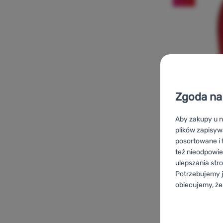
Zgoda na 
Aby zakupy u n
plików zapisyw
posortowane i f
ŚPIWÓR
też nieodpowie
ulepszania str
Potrzebujemy j
obiecujemy, że
Pinguin
Mis
Konfigurac