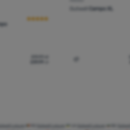
KRZESŁO
Ocena kupujących
Outwell
Campo XL
mpo
319,99
zł
239,99
zł
esło Outwell Campo' do porównania
Dodaj 'Krzesło Outwell Ca
utwell Leisure
RO
Outwell Leisure
UA
Outwell Leisure
BG
Outwel