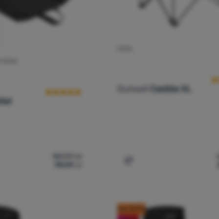
FOTEL
O
TYCZNE
Ocena kupujących
Outwell
Casilda XL
iel
159,99
zł
119,99
zł
dzisko turystyczne Outwell Cardiel' do porównania
Dodaj 'Fotel Outwell Casil
kod: OUT10