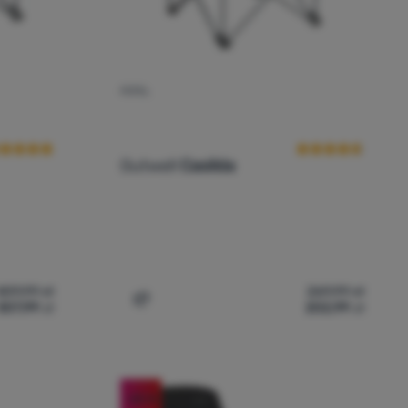
FOTEL
cena kupujących
Ocena kupującyc
Outwell
Casilda
409,99
zł
269,99
zł
307,99
zł
202,99
zł
da XL' do porównania
Dodaj 'Fotel Outwell Casilda' do porównan
-25
%