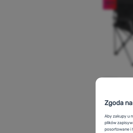
-25
%
KRZESŁO
Zgoda na 
Outwell
Cat
Aby zakupy u n
plików zapisyw
posortowane i f