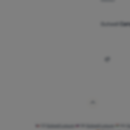
KRZESŁO
Outwell
Ca
Dodaj 'Krz
CZ
Outwell Leisure
SK
Outwell Leisure
HU
O