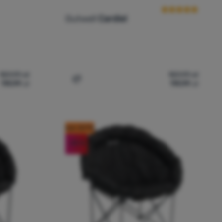
Outwell
Cardiel
159,99
zł
159,99
zł
119,99
zł
119,99
zł
tamarca' do porównania
Dodaj 'Siedzisko turystyczne Outwell Car
kod: OUT10
-25
%