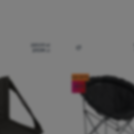
289,99
zł
217,99
zł
esło Outwell Goya' do porównania
Dodaj 'Krzesło Outwell Ca
kod: OUT10
-25
%