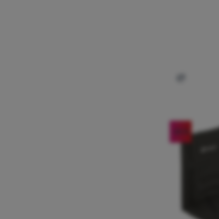
Dodaj 'Krz
-25
%