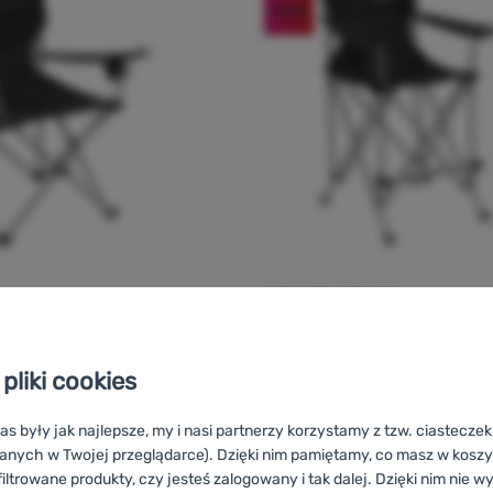
-25
%
KRZESEŁKA DZIECIĘCE
Ocena kupujących
Outwell
Catamarca Junio
pliki cookies
amarca XL
as były jak najlepsze, my i nasi partnerzy korzystamy z tzw. ciastecze
anych w Twojej przeglądarce). Dzięki nim pamiętamy, co masz w koszyk
iltrowane produkty, czy jesteś zalogowany i tak dalej. Dzięki nim nie w