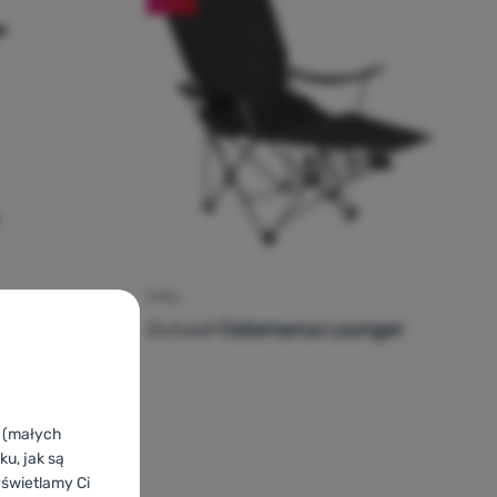
FOTEL
r
Outwell
Catamarca Lounger
k (małych
u, jak są
yświetlamy Ci