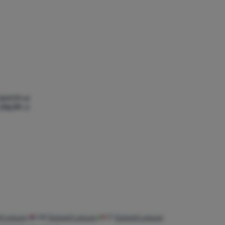
369,99
zł
216,99
zł
mpo XL' do porównania
l Leisure
HR
Outwell Leisure
IT
Outwell Leisure