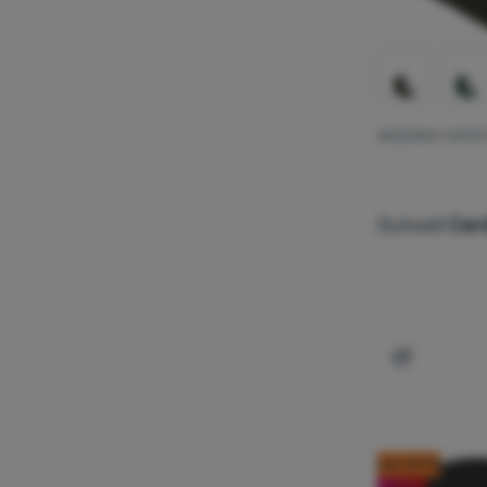
SIEDZISKO TURYS
Outwell
Card
Dodaj 'Sie
kod: OUT10