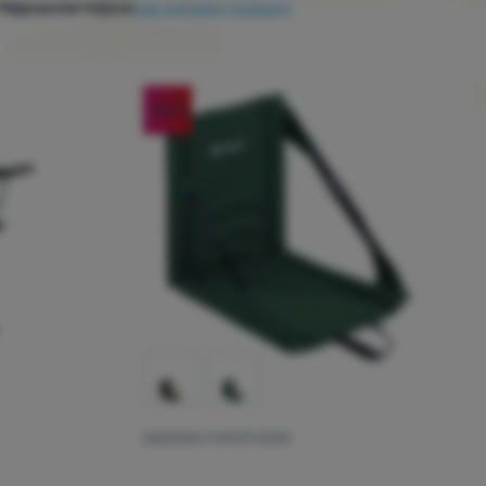
Najpopularniejsze
Jak sortujemy produkty
-25
%
SIEDZISKO TURYSTYCZNE
Ocena kupującyc