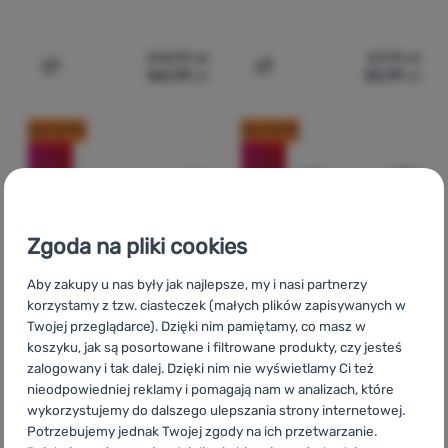
214,99
zł
67,99
zł
160,99
zł
50,99
zł
Dodaj 'Zestaw naczyń Outwell Gala 4 Person Dinner Set'
Dodaj 'Zestaw kubków Out
kod: OUT10
kod: OUT10
-25
%
-25
%
Zgoda na pliki cookies
Aby zakupy u nas były jak najlepsze, my i nasi partnerzy
korzystamy z tzw. ciasteczek (małych plików zapisywanych w
Twojej przeglądarce). Dzięki nim pamiętamy, co masz w
koszyku, jak są posortowane i filtrowane produkty, czy jesteś
zalogowany i tak dalej. Dzięki nim nie wyświetlamy Ci też
ZESTAW NACZYŃ
ZESTAW NACZYŃ
Ocena kupujących
Ocena kupują
nieodpowiedniej reklamy i pomagają nam w analizach, które
wykorzystujemy do dalszego ulepszania strony internetowej.
Potrzebujemy jednak Twojej zgody na ich przetwarzanie.
Outwell
Gala 2 Person
Outwell
Gala 4 Person