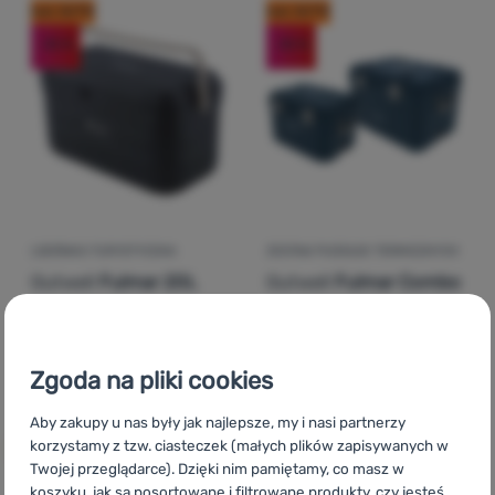
kod: OUT10
kod: OUT10
-35
%
-35
%
Zaloguj
się /
zarejestruj
LODÓWKA TURYSTYCZNA
ZESTAW PUDEŁEK TERMICZNYCH
Outwell
Fulmar 20L
Outwell
Fulmar Combo
2 ks
319,99
zł
1 029,99
zł
Zgoda na pliki cookies
207,99
zł
669,99
zł
Dodaj 'Lodówka turystyczna Outwell Fulmar 20L' do por
Dodaj 'Zestaw pudełek te
Aby zakupy u nas były jak najlepsze, my i nasi partnerzy
korzystamy z tzw. ciasteczek (małych plików zapisywanych w
Twojej przeglądarce). Dzięki nim pamiętamy, co masz w
koszyku, jak są posortowane i filtrowane produkty, czy jesteś