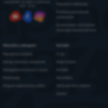
poniedziałku do piątku w godzinach
Regulamin reklamacji
8:00 - 16:00
Przetwarzanie danych
osobowych
YouTube
Facebook
Instagram
Konserwacja i ostrzeżenia
dotyczące bezpieczeństwa
Wszystko o zakupach
Kontakt
Najczęstsze pytania
O nas
Zakupy, dostawa, doręczenie
Sklep Kraków
Odstąpienie od umowy i zwrot
Kontakt
Reklamacje
Newsletter
Program lojalnościowy eXtra
Oferta dla firm i klubów
Kariera