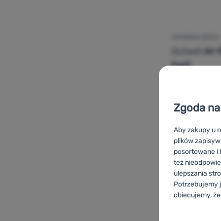
ZAPASOWA DĘTKA
Outwell
Air 
(red)
Dodaj 'Zapa
Zgoda na 
Aby zakupy u n
plików zapisyw
kod: OUT10
posortowane i f
też nieodpowie
-25
%
ulepszania str
Potrzebujemy j
obiecujemy, że
Konfigurac