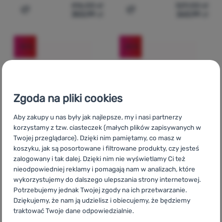
416,00
zł
329,00
zł
353,99
zł
263,99
zł
Dodaj 'Plecak dziecięcy Osprey Jet 28' do porównania
Dodaj 'Plecak dziecięcy O
-15
%
-20
%
Zgoda na pliki cookies
Aby zakupy u nas były jak najlepsze, my i nasi partnerzy
korzystamy z tzw. ciasteczek (małych plików zapisywanych w
Twojej przeglądarce). Dzięki nim pamiętamy, co masz w
koszyku, jak są posortowane i filtrowane produkty, czy jesteś
zalogowany i tak dalej. Dzięki nim nie wyświetlamy Ci też
PLECAK DZIECIĘCY
PLECAK DZIECIĘCY
Ocena kupują
nieodpowiedniej reklamy i pomagają nam w analizach, które
Osprey
Jet 18
wykorzystujemy do dalszego ulepszania strony internetowej.
Potrzebujemy jednak Twojej zgody na ich przetwarzanie.
Osprey
Jet 12
Dziękujemy, że nam ją udzielisz i obiecujemy, że będziemy
traktować Twoje dane odpowiedzialnie.