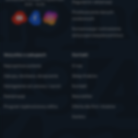
Regulamin reklamacji
8:00 - 16:00
Przetwarzanie danych
osobowych
YouTube
Facebook
Instagram
Konserwacja i ostrzeżenia
dotyczące bezpieczeństwa
Wszystko o zakupach
Kontakt
Najczęstsze pytania
O nas
Zakupy, dostawa, doręczenie
Sklep Kraków
Odstąpienie od umowy i zwrot
Kontakt
Reklamacje
Newsletter
Program lojalnościowy eXtra
Oferta dla firm i klubów
Kariera