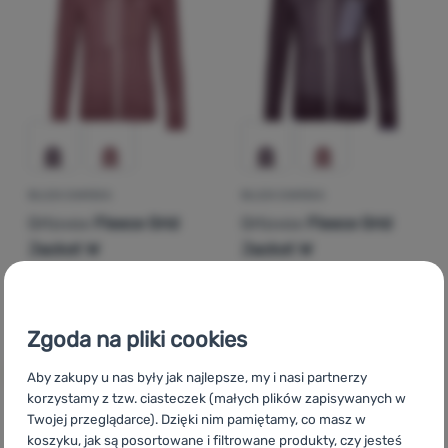
Zaloguj
się /
zarejestruj
BLUZA DAMSKA
BLUZA DAMSKA
Ortovox
Fleece Grid
Ortovox
Fleece Grid
Jacket W
Jacket W
1 009,00
zł
1 009,00
zł
806,99
zł
742,27
zł
Dodaj 'Bluza damska Ortovox Fleece Grid Jacket W' do 
Dodaj 'Bluza damska Ortov
Zgoda na pliki cookies
Aby zakupy u nas były jak najlepsze, my i nasi partnerzy
korzystamy z tzw. ciasteczek (małych plików zapisywanych w
Twojej przeglądarce). Dzięki nim pamiętamy, co masz w
koszyku, jak są posortowane i filtrowane produkty, czy jesteś