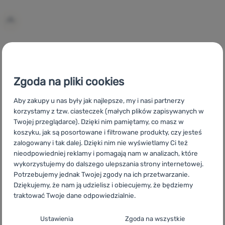
Zaloguj
się /
zarejestruj
CZ
Nutrend Isodrinx
SK
Nutrend Isodrinx
HU
Nutrend
Isodrinx
RO
Nutrend Isodrinx
UA
Nutrend Isodrinx
BG
Zgoda na pliki cookies
Nutrend Isodrinx
HR
Nutrend Isodrinx
IT
Nutrend Isodrinx
ES
Nutrend Isodrinx
FR
Nutrend Isodrinx
AT
Nutrend
Aby zakupy u nas były jak najlepsze, my i nasi partnerzy
Isodrinx
DE
Nutrend Isodrinx
CH
Nutrend Isodrinx
korzystamy z tzw. ciasteczek (małych plików zapisywanych w
Twojej przeglądarce). Dzięki nim pamiętamy, co masz w
koszyku, jak są posortowane i filtrowane produkty, czy jesteś
zalogowany i tak dalej. Dzięki nim nie wyświetlamy Ci też
nieodpowiedniej reklamy i pomagają nam w analizach, które
Szybka
Największy
Doradzimy
wykorzystujemy do dalszego ulepszania strony internetowej.
dostawa
wybór sprzętu
online i
Potrzebujemy jednak Twojej zgody na ich przetwarzanie.
turystycznego
telefonicznie.
Dziękujemy, że nam ją udzielisz i obiecujemy, że będziemy
traktować Twoje dane odpowiedzialnie.
Konfiguracja zgody na kategorie plików
Ustawienia
Zgoda na wszystkie